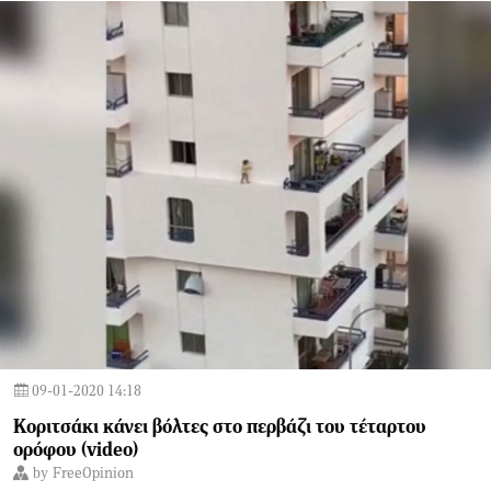
09-01-2020 14:18
Koριτσάκι κάνει βόλτες στο περβάζι του τέταρτου
ορόφου (video)
by
FreeOpinion