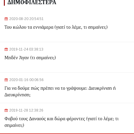
Αλλαγές στα δρομολόγια του Μετρό και του Τραμ λόγω
ΔΗΜΟΦΙΛΕΣΤΕΡΑ
της Εθνικής Επετείου - Ποιοι σταθμοί θα κλείσουν
2020-08-20 20:54:51
2024-03-22 11:07:47
Του κώλου τα εννιάμερα (γιατί το λέμε, τι σημαίνει;)
Ομόνοια: Ριφιφί σε κοσμηματοπωλείο - Άρπαξαν
τιμαλφή αξίας 50.000 ευρώ
2024-03-22 10:52:10
2019-11-24 03:38:13
Σεισμός 4,7 Ρίχτερ ανοιχτά της Κέρκυρας
Μηδέν Άγαν (τι σημαίνει;)
2024-03-22 10:24:21
2020-01-16 00:06:56
Ιωάννινα: Διαμελισμένη σορός εντοπίστηκε στα
Για να δούμε πώς πρέπει να το γράψουμε: Διευκρίνιση ή
σκουπίδια
Διευκρίνηση;
2024-03-21 21:20:35
2019-11-28 12:38:26
Θεσσαλονίκη: Δίπλα στο 9χρονο παιδί του κατέληξε ο
30χρονος οδηγός - Ερευνώνται τα αίτια του
Φοβού τους Δαναούς και δώρα φέροντες (γιατί το λέμε; τι
δυστυχήματος
σημαίνει;)
2024-03-21 20:45:14