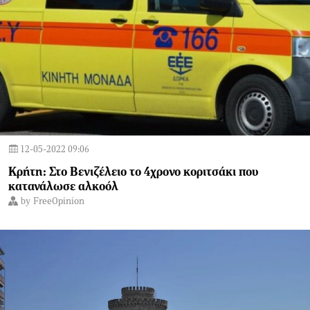
12-05-2022 09:06
Κρήτη: Στο Βενιζέλειο το 4χρονο κοριτσάκι που
κατανάλωσε αλκοόλ
by
FreeOpinion