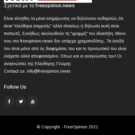
2024-03-21 17:47:39
Σχετικά με το freeopinion.news
ΕΟΔΥ: Nέος θάνατος από γρίπη - 8 νεκροί από Covid, 13
νοσηλεύονται σε ΜΕΘ
Είναι σύνηθες τα μέσα ενημέρωσης να δηλώνουν ευθαρσώς ότι
είναι "ελεύθερα επιρροής" αλλά σπανίως η δήλωση αυτή είναι
2024-03-21 16:52:35
πιστευτή. Συνήθως ακολουθούν τη "γραμμή" του ιδιοκτήτη. Μόνο
Άγρια συμπλοκή μεταξύ μαθητών σε σχολείο στα βόρεια
που στο freeopinion.news δεν υπάρχει χρηματοδότης. Τα έσοδά
προάστια
του είναι μόνο από τις διαφημίσεις του και το προσωπικό του είναι
ελάχιστο αλλά αποφασισμένο. Όπως και οι αναγνώστες του! Οι
αναγνώστες της Ελεύθερης Γνώμης
Contact us:
info@freeopinion.news
Follow Us
© Copyright - FreeOpinion 2021