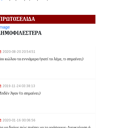
2024-06-18 12:19:02
ΠΡΩΤΟΣΕΛΙΔΑ
Κηφισιά: Eπ' αυτοφώρω σύλληψη 16χρονου για
ληστεία σε βάρος ανηλίκων
ΔΗΜΟΦΙΛΕΣΤΕΡΑ
2024-06-18 12:06:48
2020-08-20 20:54:51
Γλυφάδα: Σορός γυναίκας εντοπίστηκε στη
ου κώλου τα εννιάμερα (γιατί το λέμε, τι σημαίνει;)
θάλασσα
2024-03-22 13:43:26
2019-11-24 03:38:13
Αλλαγές στα δρομολόγια του Μετρό και του Τραμ
ηδέν Άγαν (τι σημαίνει;)
λόγω της Εθνικής Επετείου - Ποιοι σταθμοί θα
κλείσουν
2024-03-22 11:07:47
Ομόνοια: Ριφιφί σε κοσμηματοπωλείο - Άρπαξαν
2020-01-16 00:06:56
τιμαλφή αξίας 50.000 ευρώ
ια να δούμε πώς πρέπει να το γράψουμε: Διευκρίνιση ή