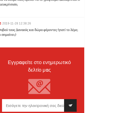
ιευκρίνηση;
2024-03-22 10:52:10
Σεισμός 4,7 Ρίχτερ ανοιχτά της Κέρκυρας
2019-11-28 12:38:26
οβού τους Δαναούς και δώρα φέροντες (γιατί το λέμε;
ι σημαίνει;)
2024-03-22 10:24:21
Ιωάννινα: Διαμελισμένη σορός εντοπίστηκε στα
σκουπίδια
Εγγραφείτε στο ενημερωτικό
δελτίο μας
2024-03-21 21:20:35
Θεσσαλονίκη: Δίπλα στο 9χρονο παιδί του
κατέληξε ο 30χρονος οδηγός - Ερευνώνται τα
αίτια του δυστυχήματος
2024-03-21 20:45:14
Hellenic Train: Με λεωφορεία η διαδρομή
Θεσσαλονίκη - Λάρισα λόγω εργασιών το