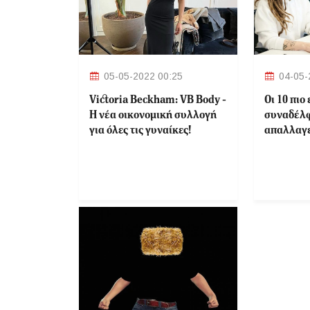
05-05-2022 00:25
04-05-
Victoria Beckham: VB Body -
Οι 10 πιο
Η νέα οικονομική συλλογή
συναδέλφ
για όλες τις γυναίκες!
απαλλαγε