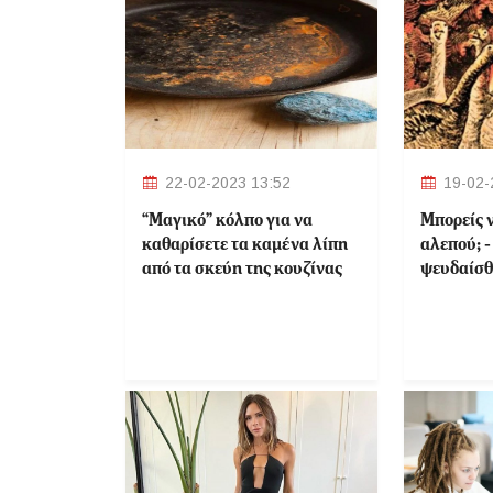
22-02-2023 13:52
19-02-
“Μαγικό” κόλπο για να
Μπορείς ν
καθαρίσετε τα καμένα λίπη
αλεπού; -
από τα σκεύη της κουζίνας
ψευδαίσθ