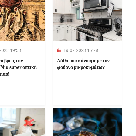
2023 19:53
19-02-2023 15:28
α βρεις την
Λάθη που κάνουμε με τον
 Μια super οπτική
φούρνο μικροκυμάτων
ηση!