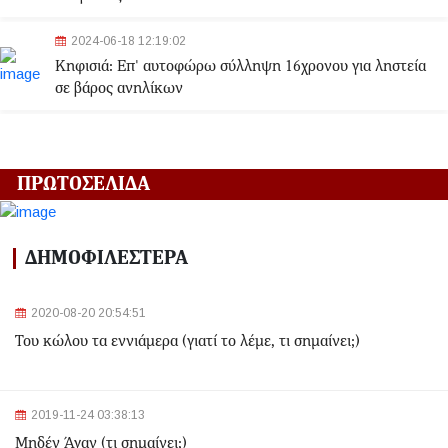
2024-06-18 12:19:02
Κηφισιά: Eπ' αυτοφώρω σύλληψη 16χρονου για ληστεία
σε βάρος ανηλίκων
2024-06-18 12:06:48
Γλυφάδα: Σορός γυναίκας εντοπίστηκε στη θάλασσα
ΠΡΩΤΟΣΕΛΙΔΑ
2024-03-22 13:43:26
Αλλαγές στα δρομολόγια του Μετρό και του Τραμ λόγω
ΔΗΜΟΦΙΛΕΣΤΕΡΑ
της Εθνικής Επετείου - Ποιοι σταθμοί θα κλείσουν
2020-08-20 20:54:51
2024-03-22 11:07:47
Του κώλου τα εννιάμερα (γιατί το λέμε, τι σημαίνει;)
Ομόνοια: Ριφιφί σε κοσμηματοπωλείο - Άρπαξαν
τιμαλφή αξίας 50.000 ευρώ
2024-03-22 10:52:10
2019-11-24 03:38:13
Σεισμός 4,7 Ρίχτερ ανοιχτά της Κέρκυρας
Μηδέν Άγαν (τι σημαίνει;)