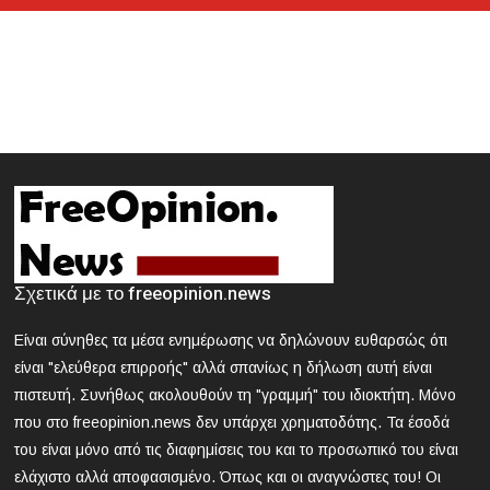
Κυκλοφοριακές ρυθμίσεις την Κυριακή στην Αθήνα
λόγω της μαθητικής παρέλασης
2024-03-21 18:13:09
Θεσσαλονίκη: Συνελήφθη 42χρονος που επιτέθηκε με
δρεπάνι και κατσαβίδι σε 25χρονο
2024-03-21 17:58:30
Κοζάνη: Νεκρός 40χρονος που εγκλωβίστηκε σε
μηχάνημα «σπαστήρα»
2024-03-21 17:47:39
Σχετικά με το freeopinion.news
ΕΟΔΥ: Nέος θάνατος από γρίπη - 8 νεκροί από Covid, 13
νοσηλεύονται σε ΜΕΘ
Είναι σύνηθες τα μέσα ενημέρωσης να δηλώνουν ευθαρσώς ότι
είναι "ελεύθερα επιρροής" αλλά σπανίως η δήλωση αυτή είναι
2024-03-21 16:52:35
πιστευτή. Συνήθως ακολουθούν τη "γραμμή" του ιδιοκτήτη. Μόνο
Άγρια συμπλοκή μεταξύ μαθητών σε σχολείο στα βόρεια
που στο freeopinion.news δεν υπάρχει χρηματοδότης. Τα έσοδά
προάστια
του είναι μόνο από τις διαφημίσεις του και το προσωπικό του είναι
ελάχιστο αλλά αποφασισμένο. Όπως και οι αναγνώστες του! Οι