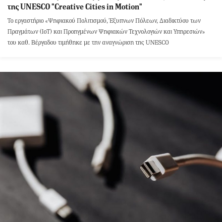
της UNESCO "Creative Cities in Motion"
Το εργαστήριο «Ψηφιακού Πολιτισμού, Έξυπνων Πόλεων, Διαδικτύου των
Πραγμάτων (IoT) και Προηγμένων Ψηφιακών Τεχνολογιών και Υπηρεσιών»
του καθ. Βέργαδου τιμήθηκε με την αναγνώριση της UNESCO