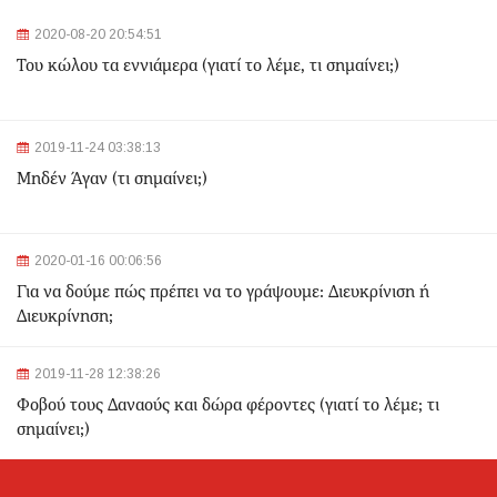
2020-08-20 20:54:51
2024-03-22 11:07:47
Του κώλου τα εννιάμερα (γιατί το λέμε, τι σημαίνει;)
Ομόνοια: Ριφιφί σε κοσμηματοπωλείο - Άρπαξαν
τιμαλφή αξίας 50.000 ευρώ
2024-03-22 10:52:10
2019-11-24 03:38:13
Σεισμός 4,7 Ρίχτερ ανοιχτά της Κέρκυρας
Μηδέν Άγαν (τι σημαίνει;)
2024-03-22 10:24:21
2020-01-16 00:06:56
Ιωάννινα: Διαμελισμένη σορός εντοπίστηκε στα
Για να δούμε πώς πρέπει να το γράψουμε: Διευκρίνιση ή
σκουπίδια
Διευκρίνηση;
2024-03-21 21:20:35
2019-11-28 12:38:26
Θεσσαλονίκη: Δίπλα στο 9χρονο παιδί του κατέληξε ο
30χρονος οδηγός - Ερευνώνται τα αίτια του
Φοβού τους Δαναούς και δώρα φέροντες (γιατί το λέμε; τι
δυστυχήματος
σημαίνει;)
2024-03-21 20:45:14
Hellenic Train: Με λεωφορεία η διαδρομή Θεσσαλονίκη -