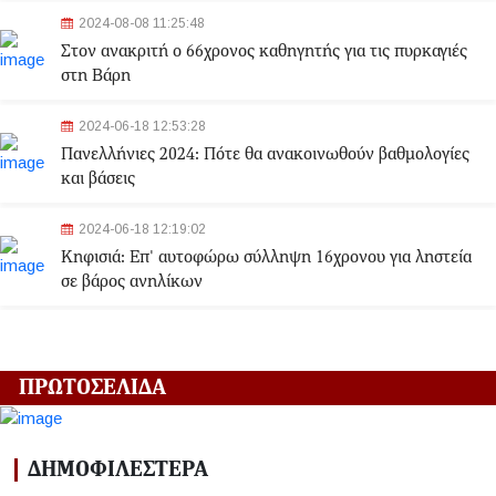
2024-08-08 11:25:48
Στον ανακριτή ο 66χρονος καθηγητής για τις πυρκαγιές
στη Βάρη
2024-06-18 12:53:28
Πανελλήνιες 2024: Πότε θα ανακοινωθούν βαθμολογίες
και βάσεις
2024-06-18 12:19:02
Κηφισιά: Eπ' αυτοφώρω σύλληψη 16χρονου για ληστεία
σε βάρος ανηλίκων
2024-06-18 12:06:48
Γλυφάδα: Σορός γυναίκας εντοπίστηκε στη θάλασσα
ΠΡΩΤΟΣΕΛΙΔΑ
2024-03-22 13:43:26
Αλλαγές στα δρομολόγια του Μετρό και του Τραμ λόγω
ΔΗΜΟΦΙΛΕΣΤΕΡΑ
της Εθνικής Επετείου - Ποιοι σταθμοί θα κλείσουν