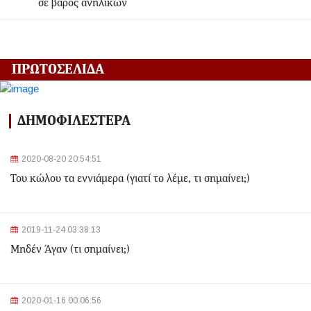
σε βάρος ανηλίκων
2024-06-18 12:06:48
Γλυφάδα: Σορός γυναίκας εντοπίστηκε στη θάλασσα
ΠΡΩΤΟΣΕΛΙΔΑ
2024-03-22 13:43:26
Αλλαγές στα δρομολόγια του Μετρό και του Τραμ λόγω
ΔΗΜΟΦΙΛΕΣΤΕΡΑ
της Εθνικής Επετείου - Ποιοι σταθμοί θα κλείσουν
2020-08-20 20:54:51
2024-03-22 11:07:47
Του κώλου τα εννιάμερα (γιατί το λέμε, τι σημαίνει;)
Ομόνοια: Ριφιφί σε κοσμηματοπωλείο - Άρπαξαν
τιμαλφή αξίας 50.000 ευρώ
2024-03-22 10:52:10
2019-11-24 03:38:13
Σεισμός 4,7 Ρίχτερ ανοιχτά της Κέρκυρας
Μηδέν Άγαν (τι σημαίνει;)
2024-03-22 10:24:21
2020-01-16 00:06:56
Ιωάννινα: Διαμελισμένη σορός εντοπίστηκε στα