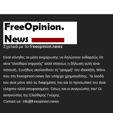
Θεσσαλονίκη: Συνελήφθη 42χρονος που επιτέθηκε με
δρεπάνι και κατσαβίδι σε 25χρονο
2024-03-21 17:58:30
Κοζάνη: Νεκρός 40χρονος που εγκλωβίστηκε σε
μηχάνημα «σπαστήρα»
2024-03-21 17:47:39
Σχετικά με το freeopinion.news
ΕΟΔΥ: Nέος θάνατος από γρίπη - 8 νεκροί από Covid, 13
νοσηλεύονται σε ΜΕΘ
Είναι σύνηθες τα μέσα ενημέρωσης να δηλώνουν ευθαρσώς ότι
είναι "ελεύθερα επιρροής" αλλά σπανίως η δήλωση αυτή είναι
2024-03-21 16:52:35
πιστευτή. Συνήθως ακολουθούν τη "γραμμή" του ιδιοκτήτη. Μόνο
Άγρια συμπλοκή μεταξύ μαθητών σε σχολείο στα βόρεια
που στο freeopinion.news δεν υπάρχει χρηματοδότης. Τα έσοδά
προάστια
του είναι μόνο από τις διαφημίσεις του και το προσωπικό του είναι
ελάχιστο αλλά αποφασισμένο. Όπως και οι αναγνώστες του! Οι
αναγνώστες της Ελεύθερης Γνώμης
Contact us:
info@freeopinion.news