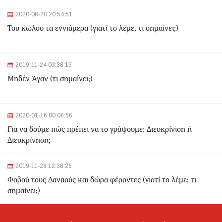
2020-08-20 20:54:51
2024-03-22 11:07:47
Του κώλου τα εννιάμερα (γιατί το λέμε, τι σημαίνει;)
Ομόνοια: Ριφιφί σε κοσμηματοπωλείο - Άρπαξαν
τιμαλφή αξίας 50.000 ευρώ
2024-03-22 10:52:10
2019-11-24 03:38:13
Σεισμός 4,7 Ρίχτερ ανοιχτά της Κέρκυρας
Μηδέν Άγαν (τι σημαίνει;)
2024-03-22 10:24:21
2020-01-16 00:06:56
Ιωάννινα: Διαμελισμένη σορός εντοπίστηκε στα
Για να δούμε πώς πρέπει να το γράψουμε: Διευκρίνιση ή
σκουπίδια
Διευκρίνηση;
2024-03-21 21:20:35
2019-11-28 12:38:26
Θεσσαλονίκη: Δίπλα στο 9χρονο παιδί του κατέληξε ο
30χρονος οδηγός - Ερευνώνται τα αίτια του
Φοβού τους Δαναούς και δώρα φέροντες (γιατί το λέμε; τι
δυστυχήματος
σημαίνει;)
2024-03-21 20:45:14
Hellenic Train: Με λεωφορεία η διαδρομή Θεσσαλονίκη -