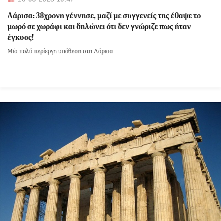
Λάρισα: 38χρονη γέννησε, μαζί με συγγενείς της έθαψε το
μωρό σε χωράφι και δηλώνει ότι δεν γνώριζε πως ήταν
έγκυος!
Μία πολύ περίεργη υπόθεση στη Λάρισα