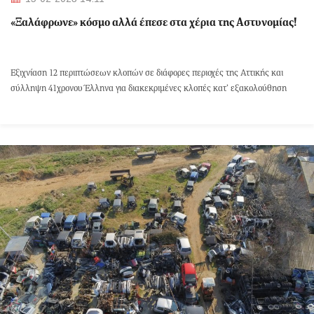
«Ξαλάφρωνε» κόσμο αλλά έπεσε στα χέρια της Αστυνομίας!
Εξιχνίαση 12 περιπτώσεων κλοπών σε διάφορες περιοχές της Αττικής και
σύλληψη 41χρονου Έλληνα για διακεκριμένες κλοπές κατ’ εξακολούθηση