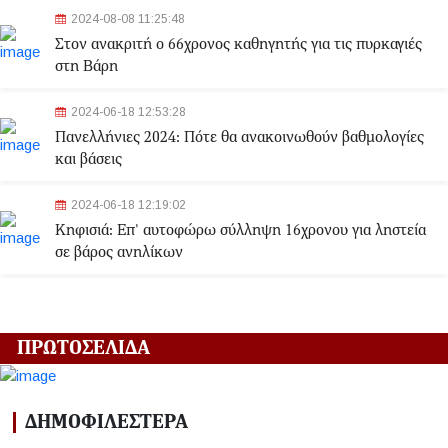
2024-08-08 11:25:48
Στον ανακριτή ο 66χρονος καθηγητής για τις πυρκαγιές
στη Βάρη
2024-06-18 12:53:28
Πανελλήνιες 2024: Πότε θα ανακοινωθούν βαθμολογίες
και βάσεις
2024-06-18 12:19:02
Κηφισιά: Eπ' αυτοφώρω σύλληψη 16χρονου για ληστεία
σε βάρος ανηλίκων
2024-06-18 12:06:48
Γλυφάδα: Σορός γυναίκας εντοπίστηκε στη θάλασσα
ΠΡΩΤΟΣΕΛΙΔΑ
2024-03-22 13:43:26
Αλλαγές στα δρομολόγια του Μετρό και του Τραμ λόγω
ΔΗΜΟΦΙΛΕΣΤΕΡΑ
της Εθνικής Επετείου - Ποιοι σταθμοί θα κλείσουν