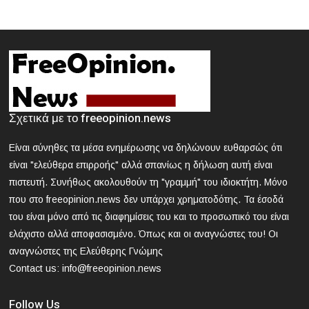
λόγω της μαθητικής παρέλασης
2024-03-21 18:13:09
Θεσσαλονίκη: Συνελήφθη 42χρονος που επιτέθηκε με
δρεπάνι και κατσαβίδι σε 25χρονο
2024-03-21 17:58:30
Κοζάνη: Νεκρός 40χρονος που εγκλωβίστηκε σε
Σχετικά με το freeopinion.news
μηχάνημα «σπαστήρα»
Είναι σύνηθες τα μέσα ενημέρωσης να δηλώνουν ευθαρσώς ότι
2024-03-21 17:47:39
είναι "ελεύθερα επιρροής" αλλά σπανίως η δήλωση αυτή είναι
ΕΟΔΥ: Nέος θάνατος από γρίπη - 8 νεκροί από Covid, 13
πιστευτή. Συνήθως ακολουθούν τη "γραμμή" του ιδιοκτήτη. Μόνο
νοσηλεύονται σε ΜΕΘ
που στο freeopinion.news δεν υπάρχει χρηματοδότης. Τα έσοδά
του είναι μόνο από τις διαφημίσεις του και το προσωπικό του είναι
2024-03-21 16:52:35
ελάχιστο αλλά αποφασισμένο. Όπως και οι αναγνώστες του! Οι
Άγρια συμπλοκή μεταξύ μαθητών σε σχολείο στα βόρεια
αναγνώστες της Ελεύθερης Γνώμης
προάστια
Contact us:
info@freeopinion.news
Follow Us