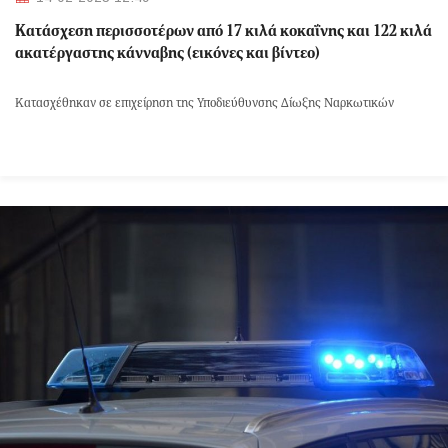
Κατάσχεση περισσοτέρων από 17 κιλά κοκαΐνης και 122 κιλά
ακατέργαστης κάνναβης (εικόνες και βίντεο)
Κατασχέθηκαν σε επιχείρηση της Υποδιεύθυνσης Δίωξης Ναρκωτικών