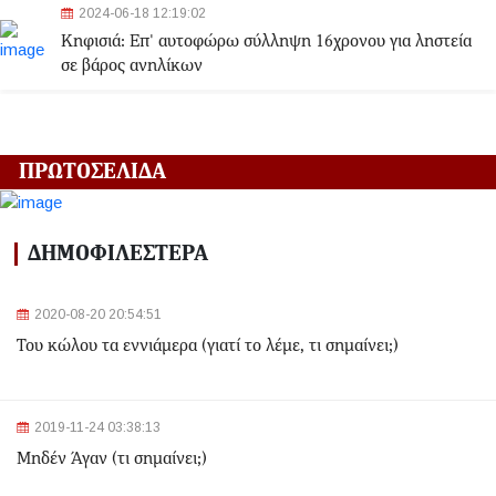
2024-06-18 12:19:02
Κηφισιά: Eπ' αυτοφώρω σύλληψη 16χρονου για ληστεία
σε βάρος ανηλίκων
2024-06-18 12:06:48
Γλυφάδα: Σορός γυναίκας εντοπίστηκε στη θάλασσα
ΠΡΩΤΟΣΕΛΙΔΑ
2024-03-22 13:43:26
Αλλαγές στα δρομολόγια του Μετρό και του Τραμ λόγω
ΔΗΜΟΦΙΛΕΣΤΕΡΑ
της Εθνικής Επετείου - Ποιοι σταθμοί θα κλείσουν
2020-08-20 20:54:51
2024-03-22 11:07:47
Του κώλου τα εννιάμερα (γιατί το λέμε, τι σημαίνει;)
Ομόνοια: Ριφιφί σε κοσμηματοπωλείο - Άρπαξαν
τιμαλφή αξίας 50.000 ευρώ
2024-03-22 10:52:10
2019-11-24 03:38:13
Σεισμός 4,7 Ρίχτερ ανοιχτά της Κέρκυρας
Μηδέν Άγαν (τι σημαίνει;)