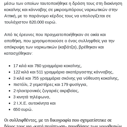
μέσω των οποίων ταυτοποιήθηκε η δράση τους στη διακίνηση
κοκαΐνης και κάνναβης σε μικροεμπόρους ναρκωτικών στην
Αττική, με το παράνομο κέρδος τους να υπολογίζεται σε
τουλάχιστον 820.000 ευρώ.
Από τις έρευνες που πραγματοποιήθηκαν σε οικία και
αποθήκη, που χρησιμοποιούσε ο ένας συλληφθείς για την
απόκρυψη των ναρκωτικών (καβάτζα), βρέθηκαν και
κατασχέθηκαν:
17 κιλά και 780 γραμμάρια κοκαΐνης,
122 κιλά και 511 γραμμάρια ακατέργαστης κάνναβης,
3 κιλά και 755 γραμμάρια σκόνης για νόθευση κοκαΐνης,
πιστόλι, 2 γεμιστήρες και 179 φυσίγγια,
2 ηλεκτρονικές ζυγαριές ακριβείας,
3 κινητά τηλέφωνα,
2 Ι.Χ.Ε. αυτοκίνητα και
650 ευρώ.
Οι συλληφθέντες, με τη δικογραφία που σχηματίστηκε σε
βάρος τους για -κατά περίπτωση- παραβάσεις των νομοθεσιών