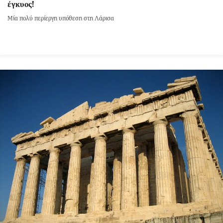
έγκυος!
Μία πολύ περίεργη υπόθεση στη Λάρισα