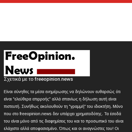
Κυκλοφοριακές ρυθμίσεις την Κυριακή στην Αθήνα
λόγω της μαθητικής παρέλασης
2024-03-21 18:13:09
Θεσσαλονίκη: Συνελήφθη 42χρονος που επιτέθηκε με
δρεπάνι και κατσαβίδι σε 25χρονο
2024-03-21 17:58:30
Κοζάνη: Νεκρός 40χρονος που εγκλωβίστηκε σε
μηχάνημα «σπαστήρα»
2024-03-21 17:47:39
Σχετικά με το freeopinion.news
ΕΟΔΥ: Nέος θάνατος από γρίπη - 8 νεκροί από Covid, 13
νοσηλεύονται σε ΜΕΘ
Είναι σύνηθες τα μέσα ενημέρωσης να δηλώνουν ευθαρσώς ότι
είναι "ελεύθερα επιρροής" αλλά σπανίως η δήλωση αυτή είναι
2024-03-21 16:52:35
πιστευτή. Συνήθως ακολουθούν τη "γραμμή" του ιδιοκτήτη. Μόνο
Άγρια συμπλοκή μεταξύ μαθητών σε σχολείο στα βόρεια
που στο freeopinion.news δεν υπάρχει χρηματοδότης. Τα έσοδά
προάστια
του είναι μόνο από τις διαφημίσεις του και το προσωπικό του είναι
ελάχιστο αλλά αποφασισμένο. Όπως και οι αναγνώστες του! Οι