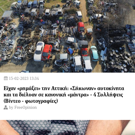
15-02-2023 13:34
Είχαν «ρημάξει» την Αττική: «Σήκωναν» αυτοκίνητα
και τα διέλυαν σε κανονική «μάντρα» - 4 Συλλήψεις
(Βίντεο - φωτογραφίες)
by
FreeOpinion