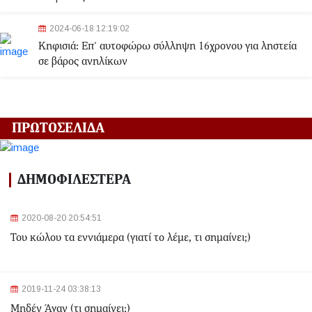
2024-06-18 12:19:02
Κηφισιά: Eπ' αυτοφώρω σύλληψη 16χρονου για ληστεία
σε βάρος ανηλίκων
2024-06-18 12:06:48
Γλυφάδα: Σορός γυναίκας εντοπίστηκε στη θάλασσα
ΠΡΩΤΟΣΕΛΙΔΑ
2024-03-22 13:43:26
Αλλαγές στα δρομολόγια του Μετρό και του Τραμ λόγω
ΔΗΜΟΦΙΛΕΣΤΕΡΑ
της Εθνικής Επετείου - Ποιοι σταθμοί θα κλείσουν
2020-08-20 20:54:51
2024-03-22 11:07:47
Του κώλου τα εννιάμερα (γιατί το λέμε, τι σημαίνει;)
Ομόνοια: Ριφιφί σε κοσμηματοπωλείο - Άρπαξαν
τιμαλφή αξίας 50.000 ευρώ
2024-03-22 10:52:10
2019-11-24 03:38:13
Σεισμός 4,7 Ρίχτερ ανοιχτά της Κέρκυρας
Μηδέν Άγαν (τι σημαίνει;)