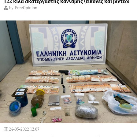
122 κιλά ακατέργαστης κάνναβης (εικόνες και βίντεο)
by
FreeOpinion
24-05-2022 12:07