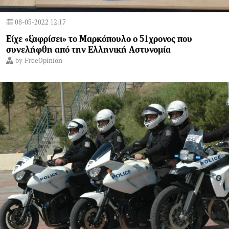
08-05-2022 12:17
Είχε «ξαφρίσει» το Μαρκόπουλο ο 51χρονος που
συνελήφθη από την Ελληνική Αστυνομία
by
FreeOpinion