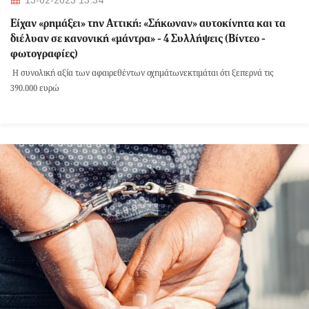
15-02-2023 13:34
Είχαν «ρημάξει» την Αττική: «Σήκωναν» αυτοκίνητα και τα
διέλυαν σε κανονική «μάντρα» - 4 Συλλήψεις (Βίντεο -
φωτογραφίες)
Η συνολική αξία των αφαιρεθέντων οχημάτωνεκτιμάται ότι ξεπερνά τις
390.000 ευρώ