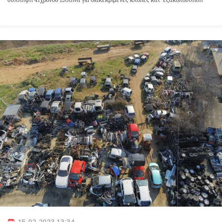
σύλληψη 41χρονου Έλληνα για διακεκριμένες κλοπές κατ’ εξακολούθηση