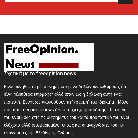
2024-03-21 18:28:33
Κυκλοφοριακές ρυθμίσεις την Κυριακή στην Αθήνα
λόγω της μαθητικής παρέλασης
2024-03-21 18:13:09
Θεσσαλονίκη: Συνελήφθη 42χρονος που επιτέθηκε με
δρεπάνι και κατσαβίδι σε 25χρονο
2024-03-21 17:58:30
Κοζάνη: Νεκρός 40χρονος που εγκλωβίστηκε σε
Σχετικά με το freeopinion.news
μηχάνημα «σπαστήρα»
Είναι σύνηθες τα μέσα ενημέρωσης να δηλώνουν ευθαρσώς ότι
2024-03-21 17:47:39
είναι "ελεύθερα επιρροής" αλλά σπανίως η δήλωση αυτή είναι
ΕΟΔΥ: Nέος θάνατος από γρίπη - 8 νεκροί από Covid, 13
πιστευτή. Συνήθως ακολουθούν τη "γραμμή" του ιδιοκτήτη. Μόνο
νοσηλεύονται σε ΜΕΘ
που στο freeopinion.news δεν υπάρχει χρηματοδότης. Τα έσοδά
του είναι μόνο από τις διαφημίσεις του και το προσωπικό του είναι
2024-03-21 16:52:35
ελάχιστο αλλά αποφασισμένο. Όπως και οι αναγνώστες του! Οι
Άγρια συμπλοκή μεταξύ μαθητών σε σχολείο στα βόρεια
αναγνώστες της Ελεύθερης Γνώμης
προάστια