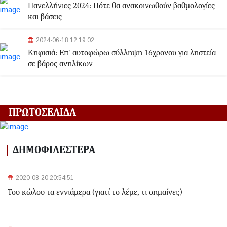
Πανελλήνιες 2024: Πότε θα ανακοινωθούν βαθμολογίες
και βάσεις
2024-06-18 12:19:02
Κηφισιά: Eπ' αυτοφώρω σύλληψη 16χρονου για ληστεία
σε βάρος ανηλίκων
2024-06-18 12:06:48
Γλυφάδα: Σορός γυναίκας εντοπίστηκε στη θάλασσα
ΠΡΩΤΟΣΕΛΙΔΑ
2024-03-22 13:43:26
Αλλαγές στα δρομολόγια του Μετρό και του Τραμ λόγω
ΔΗΜΟΦΙΛΕΣΤΕΡΑ
της Εθνικής Επετείου - Ποιοι σταθμοί θα κλείσουν
2020-08-20 20:54:51
2024-03-22 11:07:47
Του κώλου τα εννιάμερα (γιατί το λέμε, τι σημαίνει;)
Ομόνοια: Ριφιφί σε κοσμηματοπωλείο - Άρπαξαν
τιμαλφή αξίας 50.000 ευρώ