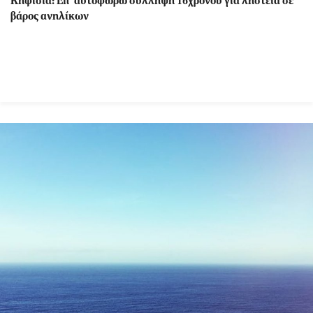
Κηφισιά: Eπ' αυτοφώρω σύλληψη 16χρονου για ληστεία σε
βάρος ανηλίκων