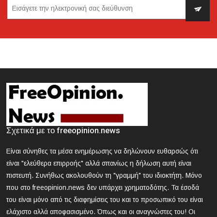
2024-03-21 18:28:33
Κυκλοφοριακές ρυθμίσεις την Κυριακή στην Αθήνα
λόγω της μαθητικής παρέλασης
2024-03-21 18:13:09
Θεσσαλονίκη: Συνελήφθη 42χρονος που επιτέθηκε με
δρεπάνι και κατσαβίδι σε 25χρονο
2024-03-21 17:58:30
Κοζάνη: Νεκρός 40χρονος που εγκλωβίστηκε σε
Σχετικά με το freeopinion.news
μηχάνημα «σπαστήρα»
Είναι σύνηθες τα μέσα ενημέρωσης να δηλώνουν ευθαρσώς ότι
2024-03-21 17:47:39
είναι "ελεύθερα επιρροής" αλλά σπανίως η δήλωση αυτή είναι
ΕΟΔΥ: Nέος θάνατος από γρίπη - 8 νεκροί από Covid, 13
πιστευτή. Συνήθως ακολουθούν τη "γραμμή" του ιδιοκτήτη. Μόνο
νοσηλεύονται σε ΜΕΘ
που στο freeopinion.news δεν υπάρχει χρηματοδότης. Τα έσοδά
του είναι μόνο από τις διαφημίσεις του και το προσωπικό του είναι
2024-03-21 16:52:35
ελάχιστο αλλά αποφασισμένο. Όπως και οι αναγνώστες του! Οι