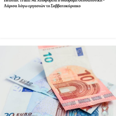
Hellenic Train: Με λεωφορεία η διαδρομή Θεσσαλονίκη -
Λάρισα λόγω εργασιών το Σαββατοκύριακο