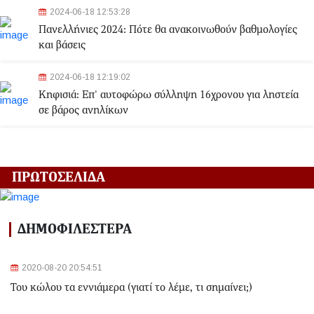
2024-06-18 12:53:28
Πανελλήνιες 2024: Πότε θα ανακοινωθούν βαθμολογίες
και βάσεις
2024-06-18 12:19:02
Κηφισιά: Eπ' αυτοφώρω σύλληψη 16χρονου για ληστεία
σε βάρος ανηλίκων
2024-06-18 12:06:48
Γλυφάδα: Σορός γυναίκας εντοπίστηκε στη θάλασσα
ΠΡΩΤΟΣΕΛΙΔΑ
2024-03-22 13:43:26
Αλλαγές στα δρομολόγια του Μετρό και του Τραμ λόγω
ΔΗΜΟΦΙΛΕΣΤΕΡΑ
της Εθνικής Επετείου - Ποιοι σταθμοί θα κλείσουν
2020-08-20 20:54:51
2024-03-22 11:07:47
Του κώλου τα εννιάμερα (γιατί το λέμε, τι σημαίνει;)
Ομόνοια: Ριφιφί σε κοσμηματοπωλείο - Άρπαξαν
τιμαλφή αξίας 50.000 ευρώ