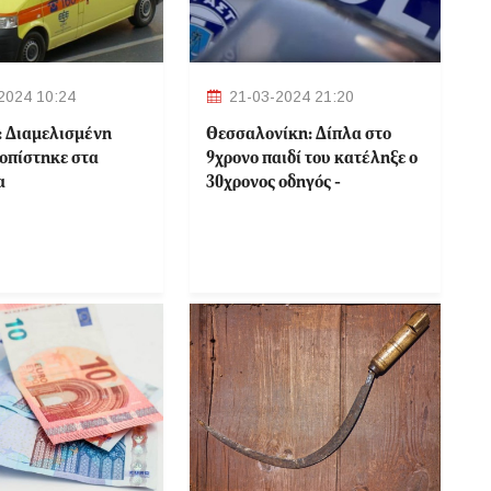
2024 10:24
21-03-2024 21:20
: Διαμελισμένη
Θεσσαλονίκη: Δίπλα στο
τοπίστηκε στα
9χρονο παιδί του κατέληξε ο
α
30χρονος οδηγός -
Ερευνώνται τα αίτια του
δυστυχήματος