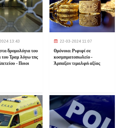
2024 13:43
22-03-2024 11:07
στα δρομολόγια του
Ομόνοια: Ριφιφί σε
ι του Τραμ λόγω της
κοσμηματοπωλείο -
πετείου - Ποιοι
Άρπαξαν τιμαλφή αξίας
θα κλείσουν
50.000 ευρώ