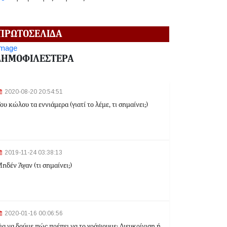
2024-06-18 12:19:02
ΠΡΩΤΟΣΕΛΙΔΑ
Κηφισιά: Eπ' αυτοφώρω σύλληψη 16χρονου για
ληστεία σε βάρος ανηλίκων
ΔΗΜΟΦΙΛΕΣΤΕΡΑ
2024-06-18 12:06:48
2020-08-20 20:54:51
Γλυφάδα: Σορός γυναίκας εντοπίστηκε στη
ου κώλου τα εννιάμερα (γιατί το λέμε, τι σημαίνει;)
θάλασσα
2024-03-22 13:43:26
2019-11-24 03:38:13
Αλλαγές στα δρομολόγια του Μετρό και του Τραμ
ηδέν Άγαν (τι σημαίνει;)
λόγω της Εθνικής Επετείου - Ποιοι σταθμοί θα
κλείσουν
2024-03-22 11:07:47
Ομόνοια: Ριφιφί σε κοσμηματοπωλείο - Άρπαξαν
2020-01-16 00:06:56
τιμαλφή αξίας 50.000 ευρώ
ια να δούμε πώς πρέπει να το γράψουμε: Διευκρίνιση ή