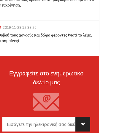
ιευκρίνηση;
2024-03-22 10:52:10
Σεισμός 4,7 Ρίχτερ ανοιχτά της Κέρκυρας
2019-11-28 12:38:26
οβού τους Δαναούς και δώρα φέροντες (γιατί το λέμε;
ι σημαίνει;)
2024-03-22 10:24:21
Ιωάννινα: Διαμελισμένη σορός εντοπίστηκε στα
σκουπίδια
Εγγραφείτε στο ενημερωτικό
δελτίο μας
2024-03-21 21:20:35
Θεσσαλονίκη: Δίπλα στο 9χρονο παιδί του
κατέληξε ο 30χρονος οδηγός - Ερευνώνται τα
αίτια του δυστυχήματος
2024-03-21 20:45:14
Hellenic Train: Με λεωφορεία η διαδρομή
Θεσσαλονίκη - Λάρισα λόγω εργασιών το