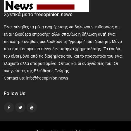
2024-03-21 17:58:30
Κοζάνη: Νεκρός 40χρονος που εγκλωβίστηκε σε
Σχετικά με το freeopinion.news
μηχάνημα «σπαστήρα»
Είναι σύνηθες τα μέσα ενημέρωσης να δηλώνουν ευθαρσώς ότι
2024-03-21 17:47:39
είναι "ελεύθερα επιρροής" αλλά σπανίως η δήλωση αυτή είναι
ΕΟΔΥ: Nέος θάνατος από γρίπη - 8 νεκροί από Covid, 13
πιστευτή. Συνήθως ακολουθούν τη "γραμμή" του ιδιοκτήτη. Μόνο
νοσηλεύονται σε ΜΕΘ
που στο freeopinion.news δεν υπάρχει χρηματοδότης. Τα έσοδά
του είναι μόνο από τις διαφημίσεις του και το προσωπικό του είναι
2024-03-21 16:52:35
ελάχιστο αλλά αποφασισμένο. Όπως και οι αναγνώστες του! Οι
Άγρια συμπλοκή μεταξύ μαθητών σε σχολείο στα βόρεια
αναγνώστες της Ελεύθερης Γνώμης
προάστια
Contact us:
info@freeopinion.news
Follow Us