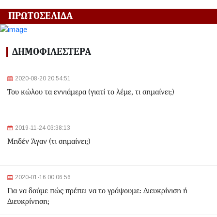
Γλυφάδα: Σορός γυναίκας εντοπίστηκε στη θάλασσα
ΠΡΩΤΟΣΕΛΙΔΑ
2024-03-22 13:43:26
Αλλαγές στα δρομολόγια του Μετρό και του Τραμ λόγω
ΔΗΜΟΦΙΛΕΣΤΕΡΑ
της Εθνικής Επετείου - Ποιοι σταθμοί θα κλείσουν
2020-08-20 20:54:51
2024-03-22 11:07:47
Του κώλου τα εννιάμερα (γιατί το λέμε, τι σημαίνει;)
Ομόνοια: Ριφιφί σε κοσμηματοπωλείο - Άρπαξαν
τιμαλφή αξίας 50.000 ευρώ
2024-03-22 10:52:10
2019-11-24 03:38:13
Σεισμός 4,7 Ρίχτερ ανοιχτά της Κέρκυρας
Μηδέν Άγαν (τι σημαίνει;)
2024-03-22 10:24:21
2020-01-16 00:06:56
Ιωάννινα: Διαμελισμένη σορός εντοπίστηκε στα
Για να δούμε πώς πρέπει να το γράψουμε: Διευκρίνιση ή
σκουπίδια
Διευκρίνηση;