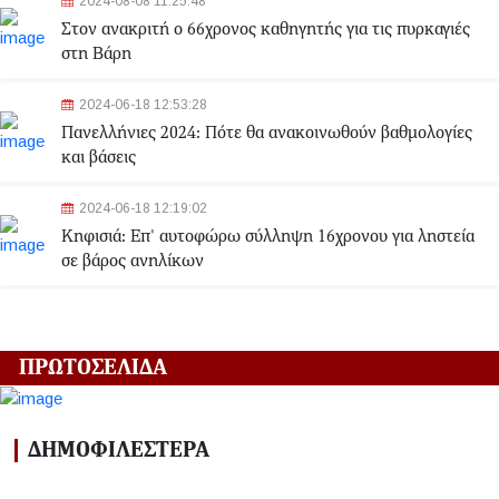
2024-08-08 11:25:48
Στον ανακριτή ο 66χρονος καθηγητής για τις πυρκαγιές
στη Βάρη
2024-06-18 12:53:28
Πανελλήνιες 2024: Πότε θα ανακοινωθούν βαθμολογίες
και βάσεις
2024-06-18 12:19:02
Κηφισιά: Eπ' αυτοφώρω σύλληψη 16χρονου για ληστεία
σε βάρος ανηλίκων
2024-06-18 12:06:48
Γλυφάδα: Σορός γυναίκας εντοπίστηκε στη θάλασσα
ΠΡΩΤΟΣΕΛΙΔΑ
2024-03-22 13:43:26
Αλλαγές στα δρομολόγια του Μετρό και του Τραμ λόγω
ΔΗΜΟΦΙΛΕΣΤΕΡΑ
της Εθνικής Επετείου - Ποιοι σταθμοί θα κλείσουν