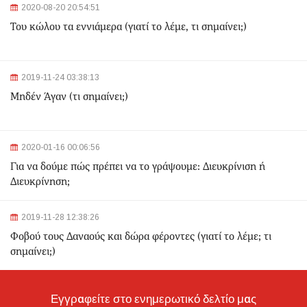
2020-08-20 20:54:51
2024-03-22 11:07:47
Του κώλου τα εννιάμερα (γιατί το λέμε, τι σημαίνει;)
Ομόνοια: Ριφιφί σε κοσμηματοπωλείο - Άρπαξαν
τιμαλφή αξίας 50.000 ευρώ
2024-03-22 10:52:10
2019-11-24 03:38:13
Σεισμός 4,7 Ρίχτερ ανοιχτά της Κέρκυρας
Μηδέν Άγαν (τι σημαίνει;)
2024-03-22 10:24:21
2020-01-16 00:06:56
Ιωάννινα: Διαμελισμένη σορός εντοπίστηκε στα
Για να δούμε πώς πρέπει να το γράψουμε: Διευκρίνιση ή
σκουπίδια
Διευκρίνηση;
2024-03-21 21:20:35
2019-11-28 12:38:26
Θεσσαλονίκη: Δίπλα στο 9χρονο παιδί του κατέληξε ο
30χρονος οδηγός - Ερευνώνται τα αίτια του
Φοβού τους Δαναούς και δώρα φέροντες (γιατί το λέμε; τι
δυστυχήματος
σημαίνει;)
2024-03-21 20:45:14
Hellenic Train: Με λεωφορεία η διαδρομή Θεσσαλονίκη -
Εγγραφείτε στο ενημερωτικό δελτίο μας
Λάρισα λόγω εργασιών το Σαββατοκύριακο