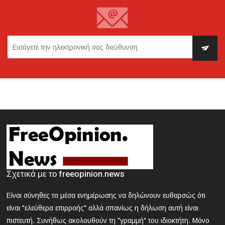
2024-03-21 18:38:54
Πότε καταβάλλονται οι συντάξεις μηνός Απριλίου 2024
2024-03-21 18:28:33
Κυκλοφοριακές ρυθμίσεις την Κυριακή στην Αθήνα
λόγω της μαθητικής παρέλασης
2024-03-21 18:13:09
Θεσσαλονίκη: Συνελήφθη 42χρονος που επιτέθηκε με
δρεπάνι και κατσαβίδι σε 25χρονο
2024-03-21 17:58:30
Κοζάνη: Νεκρός 40χρονος που εγκλωβίστηκε σε
Σχετικά με το freeopinion.news
μηχάνημα «σπαστήρα»
Είναι σύνηθες τα μέσα ενημέρωσης να δηλώνουν ευθαρσώς ότι
2024-03-21 17:47:39
είναι "ελεύθερα επιρροής" αλλά σπανίως η δήλωση αυτή είναι
ΕΟΔΥ: Nέος θάνατος από γρίπη - 8 νεκροί από Covid, 13
πιστευτή. Συνήθως ακολουθούν τη "γραμμή" του ιδιοκτήτη. Μόνο