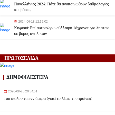
Πανελλήνιες 2024: Πότε θα ανακοινωθούν βαθμολογίες
και βάσεις
2024-06-18 12:19:02
Κηφισιά: Eπ' αυτοφώρω σύλληψη 16χρονου για ληστεία
σε βάρος ανηλίκων
2024-06-18 12:06:48
Γλυφάδα: Σορός γυναίκας εντοπίστηκε στη θάλασσα
ΠΡΩΤΟΣΕΛΙΔΑ
2024-03-22 13:43:26
Αλλαγές στα δρομολόγια του Μετρό και του Τραμ λόγω
ΔΗΜΟΦΙΛΕΣΤΕΡΑ
της Εθνικής Επετείου - Ποιοι σταθμοί θα κλείσουν
2020-08-20 20:54:51
2024-03-22 11:07:47
Του κώλου τα εννιάμερα (γιατί το λέμε, τι σημαίνει;)
Ομόνοια: Ριφιφί σε κοσμηματοπωλείο - Άρπαξαν
τιμαλφή αξίας 50.000 ευρώ