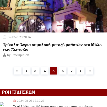
19-12-2023 20:16
Τρίκαλα: Άγρια συμπλοκή μεταξύ μαθητών στο Μύλο
των Ξωτικών
by
FreeOpinion
3
4
5
6
7
ΡΟΗ ΕΙΔΗΣΕΩΝ
2024-08-08 12:10:23
Τι αλλάζει στη δήλωση γονικής παροχής ακινήτων