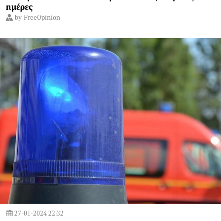
ημέρες
by
FreeOpinion
27-01-2024 22:32