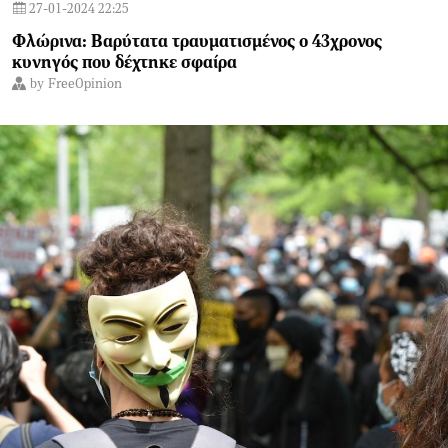
27-01-2024 22:25
Φλώρινα: Βαρύτατα τραυματισμένος ο 43χρονος
κυνηγός που δέχτηκε σφαίρα
by
FreeOpinion