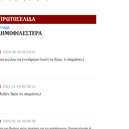
2024-06-18 12:19:02
ΠΡΩΤΟΣΕΛΙΔΑ
Κηφισιά: Eπ' αυτοφώρω σύλληψη 16χρονου για
ληστεία σε βάρος ανηλίκων
ΔΗΜΟΦΙΛΕΣΤΕΡΑ
2024-06-18 12:06:48
2020-08-20 20:54:51
Γλυφάδα: Σορός γυναίκας εντοπίστηκε στη
ου κώλου τα εννιάμερα (γιατί το λέμε, τι σημαίνει;)
θάλασσα
2024-03-22 13:43:26
2019-11-24 03:38:13
Αλλαγές στα δρομολόγια του Μετρό και του Τραμ
ηδέν Άγαν (τι σημαίνει;)
λόγω της Εθνικής Επετείου - Ποιοι σταθμοί θα
κλείσουν
2024-03-22 11:07:47
Ομόνοια: Ριφιφί σε κοσμηματοπωλείο - Άρπαξαν
2020-01-16 00:06:56
τιμαλφή αξίας 50.000 ευρώ
ια να δούμε πώς πρέπει να το γράψουμε: Διευκρίνιση ή