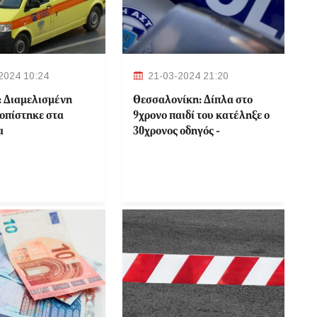
2024 10:24
21-03-2024 21:20
: Διαμελισμένη
Θεσσαλονίκη: Δίπλα στο
τοπίστηκε στα
9χρονο παιδί του κατέληξε ο
α
30χρονος οδηγός -
Ερευνώνται τα αίτια του
δυστυχήματος