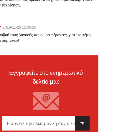
ιευκρίνηση;
2024-03-22 10:52:10
Σεισμός 4,7 Ρίχτερ ανοιχτά της Κέρκυρας
2019-11-28 12:38:26
οβού τους Δαναούς και δώρα φέροντες (γιατί το λέμε;
ι σημαίνει;)
2024-03-22 10:24:21
Ιωάννινα: Διαμελισμένη σορός εντοπίστηκε στα
σκουπίδια
Εγγραφείτε στο ενημερωτικό
δελτίο μας
2024-03-21 21:20:35
Θεσσαλονίκη: Δίπλα στο 9χρονο παιδί του
κατέληξε ο 30χρονος οδηγός - Ερευνώνται τα
αίτια του δυστυχήματος
2024-03-21 20:45:14
Hellenic Train: Με λεωφορεία η διαδρομή
Θεσσαλονίκη - Λάρισα λόγω εργασιών το