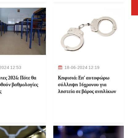
2024 12:53
18-06-2024 12:19
ιες 2024: Πότε θα
Κηφισιά: Eπ' αυτοφώρω
θούν βαθμολογίες
σύλληψη 16χρονου για
ς
ληστεία σε βάρος ανηλίκων