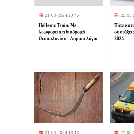
21-03-2024 20:45
21-03-
Hellenic Train: Με
Πότε κατ
λεωφορεία η διαδρομή
συντάξει
Θεσσαλονίκη - Λάρισα λόγω
2024
εργασιών το
Σαββατοκύριακο
21-03-2024 18:13
21-03-