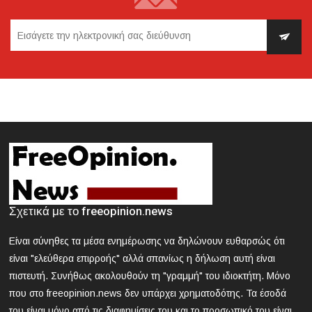
Πότε καταβάλλονται οι συντάξεις μηνός Απριλίου 2024
2024-03-21 18:28:33
Κυκλοφοριακές ρυθμίσεις την Κυριακή στην Αθήνα
λόγω της μαθητικής παρέλασης
2024-03-21 18:13:09
Θεσσαλονίκη: Συνελήφθη 42χρονος που επιτέθηκε με
δρεπάνι και κατσαβίδι σε 25χρονο
2024-03-21 17:58:30
Κοζάνη: Νεκρός 40χρονος που εγκλωβίστηκε σε
Σχετικά με το freeopinion.news
μηχάνημα «σπαστήρα»
Είναι σύνηθες τα μέσα ενημέρωσης να δηλώνουν ευθαρσώς ότι
2024-03-21 17:47:39
είναι "ελεύθερα επιρροής" αλλά σπανίως η δήλωση αυτή είναι
ΕΟΔΥ: Nέος θάνατος από γρίπη - 8 νεκροί από Covid, 13
πιστευτή. Συνήθως ακολουθούν τη "γραμμή" του ιδιοκτήτη. Μόνο
νοσηλεύονται σε ΜΕΘ
που στο freeopinion.news δεν υπάρχει χρηματοδότης. Τα έσοδά
του είναι μόνο από τις διαφημίσεις του και το προσωπικό του είναι