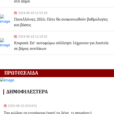
στη Βάρη
2024-06-18 12:53:28
Πανελλήνιες 2024: Πότε θα ανακοινωθούν βαθμολογίες
και βάσεις
2024-06-18 12:19:02
Κηφισιά: Eπ' αυτοφώρω σύλληψη 16χρονου για ληστεία
σε βάρος ανηλίκων
2024-06-18 12:06:48
Γλυφάδα: Σορός γυναίκας εντοπίστηκε στη θάλασσα
ΠΡΩΤΟΣΕΛΙΔΑ
2024-03-22 13:43:26
Αλλαγές στα δρομολόγια του Μετρό και του Τραμ λόγω
ΔΗΜΟΦΙΛΕΣΤΕΡΑ
της Εθνικής Επετείου - Ποιοι σταθμοί θα κλείσουν
2020-08-20 20:54:51
2024-03-22 11:07:47
Του κώλου τα εννιάμερα (γιατί το λέμε, τι σημαίνει;)