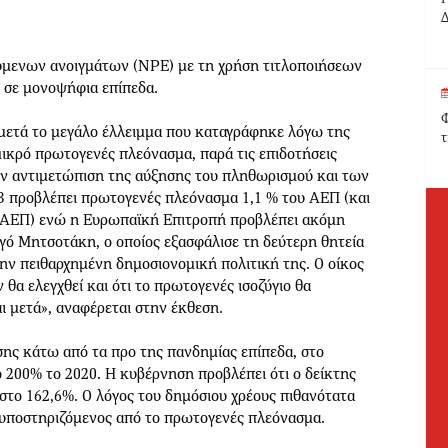
Δ
ύμενων ανοιγμάτων (NPE) με τη χρήση τιτλοποιήσεων
 σε μονοψήφια επίπεδα.
Φ
 μετά το μεγάλο έλλειμμα που καταγράφηκε λόγω της
τ
ικρό πρωτογενές πλεόνασμα, παρά τις επιδοτήσεις
 την αντιμετώπιση της αύξησης του πληθωρισμού και των
23 προβλέπει πρωτογενές πλεόνασμα 1,1 % του ΑΕΠ (και
υ ΑΕΠ) ενώ η Ευρωπαϊκή Επιτροπή προβλέπει ακόμη
ό Μητσοτάκη, ο οποίος εξασφάλισε τη δεύτερη θητεία
την πειθαρχημένη δημοσιονομική πολιτική της. Ο οίκος
θα ελεγχθεί και ότι το πρωτογενές ισοζύγιο θα
ι μετά», αναφέρεται στην έκθεση.
σης κάτω από τα προ της πανδημίας επίπεδα, στο
 200% το 2020. Η κυβέρνηση προβλέπει ότι ο δείκτης
 στο 162,6%. Ο λόγος του δημόσιου χρέους πιθανότατα
 υποστηριζόμενος από το πρωτογενές πλεόνασμα.