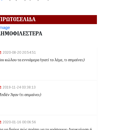
2024-06-18 12:19:02
ΠΡΩΤΟΣΕΛΙΔΑ
Κηφισιά: Eπ' αυτοφώρω σύλληψη 16χρονου για
ληστεία σε βάρος ανηλίκων
ΔΗΜΟΦΙΛΕΣΤΕΡΑ
2024-06-18 12:06:48
2020-08-20 20:54:51
Γλυφάδα: Σορός γυναίκας εντοπίστηκε στη
ου κώλου τα εννιάμερα (γιατί το λέμε, τι σημαίνει;)
θάλασσα
2024-03-22 13:43:26
2019-11-24 03:38:13
Αλλαγές στα δρομολόγια του Μετρό και του Τραμ
ηδέν Άγαν (τι σημαίνει;)
λόγω της Εθνικής Επετείου - Ποιοι σταθμοί θα
κλείσουν
2024-03-22 11:07:47
Ομόνοια: Ριφιφί σε κοσμηματοπωλείο - Άρπαξαν
2020-01-16 00:06:56
τιμαλφή αξίας 50.000 ευρώ
ια να δούμε πώς πρέπει να το γράψουμε: Διευκρίνιση ή