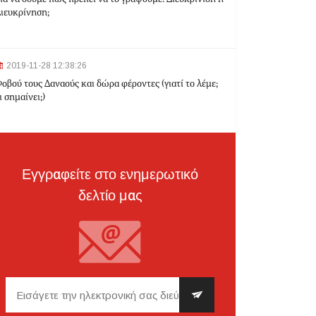
ιευκρίνηση;
2024-03-22 10:52:10
Σεισμός 4,7 Ρίχτερ ανοιχτά της Κέρκυρας
2019-11-28 12:38:26
οβού τους Δαναούς και δώρα φέροντες (γιατί το λέμε;
ι σημαίνει;)
2024-03-22 10:24:21
Ιωάννινα: Διαμελισμένη σορός εντοπίστηκε στα
σκουπίδια
Εγγραφείτε στο ενημερωτικό
δελτίο μας
2024-03-21 21:20:35
Θεσσαλονίκη: Δίπλα στο 9χρονο παιδί του
κατέληξε ο 30χρονος οδηγός - Ερευνώνται τα
αίτια του δυστυχήματος
2024-03-21 20:45:14
Hellenic Train: Με λεωφορεία η διαδρομή
Θεσσαλονίκη - Λάρισα λόγω εργασιών το