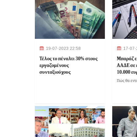
19-07-2023 22:58
17-07-
Τέλος το πέναλτι 30% στους
Μπαράζ ε
εργαζομένους
ΑΑΔΕ σε 
συνταξιούχους
10.000 ευ
ηλεκτρον
Πώς θα εντο
εντοπισμ