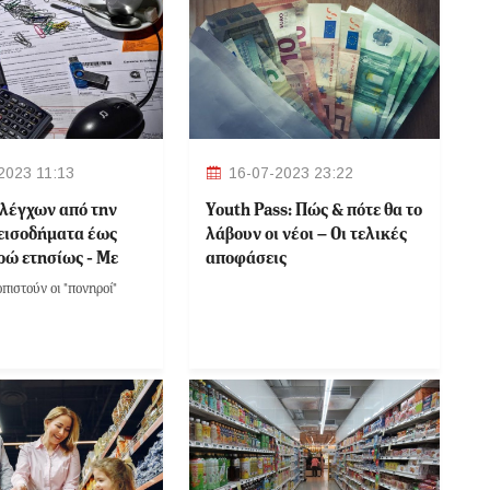
2023 11:13
16-07-2023 23:22
λέγχων από την
Youth Pass: Πώς & πότε θα το
εισοδήματα έως
λάβουν οι νέοι – Οι τελικές
ρώ ετησίως - Με
αποφάσεις
ικό τρόπο ο
πιστούν οι "πονηροί"
ός