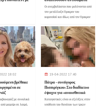
πουλ
για άλλες μεταλλάξεις
Οι ανεμβολίαστοι που μολύνονται από
την μετάλλαξη Όμικρον του
κορονοϊού και ιδίως από την Όμικρον
2 (ΒΑ.2), είναι απίθανο να
αναπτύξουν αντισώματα που θα τους
προστατεύουν από άλλες
μεταλλάξεις του κορονοϊού.
2022 18:02
19-04-2022 17:40
οούμενη βρέθηκε
Πάτρα - συνήγορος
υργημένη σε
Πισπιρίγκου: Στο διαδίκτυο
ιάζ
έψαχνε για «αναισθητικά
φάρμακα», όχι για
κβουαγιάζ με συνολικά
Καταιγιστικές είναι οι εξελίξεις στην
«θανατηφόρες ουσίες»
 από μαχαίρι σε λαιμό,
υπόθεση του θανάτου των τριών