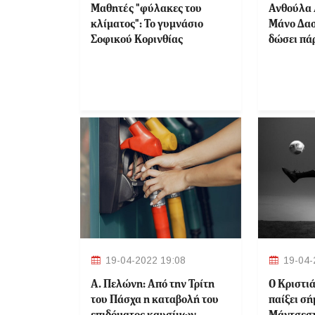
Μαθητές "φύλακες του
Ανθούλα 
κλίματος": Το γυμνάσιο
Μάνο Δασ
Σοφικού Κορινθίας
δώσει πά
συντονιστής του Erasmus+
απαντήσει
"ClimateWatchers"
κάνει ακό
19-04-2022 19:08
19-04-
Α. Πελώνη: Από την Τρίτη
Ο Κριστι
του Πάσχα η καταβολή του
παίξει σή
επιδόματος καυσίμων
Μάντσεστ