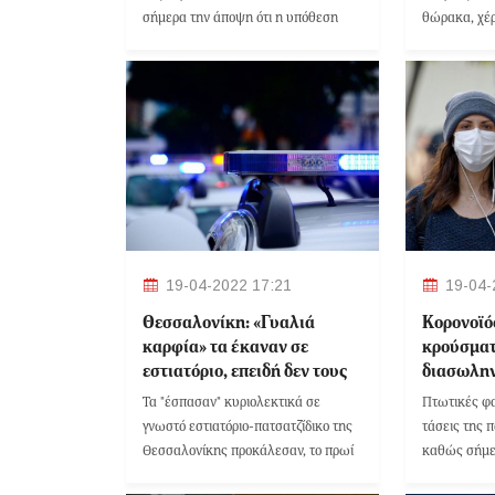
σήμερα την άποψη ότι η υπόθεση
θώρακα, χέρ
θανάτου των τριών παιδιών στην
51χρονη γυνα
Πάτρα θα έπρεπε να οδηγήσει σε μια
εξαφανιστεί
εκ νέου συζήτηση για την επαναφορά
Υόρκης των
της ισόβιας κάθειρξης αορίστου
Σαββατοκύρ
χρόνου.
19-04-2022 17:21
19-04-
Θεσσαλονίκη: «Γυαλιά
Κορονοϊό
καρφία» τα έκαναν σε
κρούσματ
εστιατόριο, επειδή δεν τους
διασωλη
επετράπη να μπουν χωρίς
Τα "έσπασαν" κυριολεκτικά σε
Πτωτικές φα
πιστοποιητικό εμβολιασμού
γνωστό εστιατόριο-πατσατζίδικο της
τάσεις της 
Θεσσαλονίκης προκάλεσαν, το πρωί
καθώς σήμε
της Κυριακής των Βαΐων, δύο
10.005 νέα 