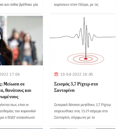
ια και πόδια βρέθηκε μία
κοριτσιών στην Πάτρα, με τις
ίκα, η οποία είχε
πληροφορίες που βλέπουν το «φως»
 από το Κουίνς της Νέας
της δημοσιότητας να δημιουργούν
 ΗΠΑ, το προηγούμενο
νέα δεδομένα.
ιακο.
2022 17:06
19-04-2022 16:45
ς: Μείωση σε
Σεισμός 3,7 Ρίχτερ στη
α, θανάτους και
Σαντορίνη
νωμένους
ίνεται πως είναι οι
Σεισμική δόνηση μεγέθους 3,7 Ρίχτερ
πανδημίας του κορονοϊού
σημειώθηκε στις 15:19 σήμερα στη
ρα ο ΕΟΔΥ ανακοίνωσε
Σαντορίνη, σύμφωνα με το
κρούσματα, 46 θανάτους
Γεωδυναμικό Ινστιτούτο.