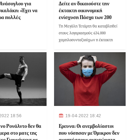
Ανάσογλου για
Δείτε αν δικαιούστε την
καλάκη: «Έχει να
έκτακτη οικονομική
ρα πολλές
ενίσχυση Πάσχα των 200
ς και δεν το έχει
ευρώ
Tη Μεγάλη Τετάρτη θα καταβληθεί
μα»! (Βίντεο)
στους λογαριασμούς 634.000
χαμηλοσυνταξιούχων η έκτακτη
οικονομική ενίσχυση Πάσχα 2022,
που ανέρχεται στο ποσό των 200
ευρώ.
2022 18:56
19-04-2022 18:42
άνο Ρονάλντο δεν θα
Έρευνα: Οι ανεμβολίαστοι
μερα στο ματς της
που νόσησαν με Όμικρον δεν
ερ Γιουνάιτεντ με
αναπτύσσουν αντισώματα