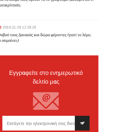
ιευκρίνηση;
2024-03-22 10:52:10
Σεισμός 4,7 Ρίχτερ ανοιχτά της Κέρκυρας
2019-11-28 12:38:26
οβού τους Δαναούς και δώρα φέροντες (γιατί το λέμε;
ι σημαίνει;)
2024-03-22 10:24:21
Ιωάννινα: Διαμελισμένη σορός εντοπίστηκε στα
σκουπίδια
Εγγραφείτε στο ενημερωτικό
δελτίο μας
2024-03-21 21:20:35
Θεσσαλονίκη: Δίπλα στο 9χρονο παιδί του
κατέληξε ο 30χρονος οδηγός - Ερευνώνται τα
αίτια του δυστυχήματος
2024-03-21 20:45:14
Hellenic Train: Με λεωφορεία η διαδρομή
Θεσσαλονίκη - Λάρισα λόγω εργασιών το