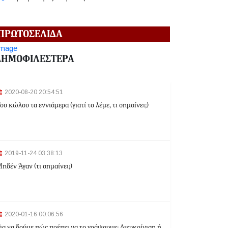
2024-06-18 12:19:02
ΠΡΩΤΟΣΕΛΙΔΑ
Κηφισιά: Eπ' αυτοφώρω σύλληψη 16χρονου για
ληστεία σε βάρος ανηλίκων
ΔΗΜΟΦΙΛΕΣΤΕΡΑ
2024-06-18 12:06:48
2020-08-20 20:54:51
Γλυφάδα: Σορός γυναίκας εντοπίστηκε στη
ου κώλου τα εννιάμερα (γιατί το λέμε, τι σημαίνει;)
θάλασσα
2024-03-22 13:43:26
2019-11-24 03:38:13
Αλλαγές στα δρομολόγια του Μετρό και του Τραμ
ηδέν Άγαν (τι σημαίνει;)
λόγω της Εθνικής Επετείου - Ποιοι σταθμοί θα
κλείσουν
2024-03-22 11:07:47
Ομόνοια: Ριφιφί σε κοσμηματοπωλείο - Άρπαξαν
2020-01-16 00:06:56
τιμαλφή αξίας 50.000 ευρώ
ια να δούμε πώς πρέπει να το γράψουμε: Διευκρίνιση ή