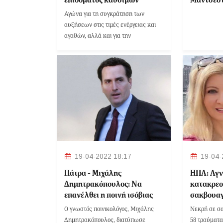
τη Λίβερ
Αγώνα για τη συγκράτηση των
αυξήσεων στις τιμές ενέργειας και
αγαθών, αλλά και για την
αντιμετώπιση της αισχροκέρδειας
δίνει η κυβέρνηση, σύμφωνα με την
αναπληρώτρια κυβερνητική
εκπρόσωπο Αριστοτελία Πελώνη.
19-04-2022 18:17
19-04-
Πάτρα - Μιχάλης
ΗΠΑ: Αγν
Δημητρακόπουλος: Να
κατακρεο
επανέλθει η ποινή ισόβιας
σακβουαγ
κάθειρξης αορίστου χρόνου
Ο γνωστός ποινικολόγος, Μιχάλης
Νεκρή σε σα
Δημητρακόπουλος, διατύπωσε
58 τραύματα