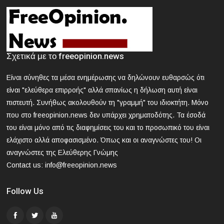
Θεσσαλονίκη: Συνελήφθη 42χρονος που επιτέθηκε με
δρεπάνι και κατσαβίδι σε 25χρονο
2024-03-21 17:58:30
Κοζάνη: Νεκρός 40χρονος που εγκλωβίστηκε σε
Σχετικά με το freeopinion.news
μηχάνημα «σπαστήρα»
Είναι σύνηθες τα μέσα ενημέρωσης να δηλώνουν ευθαρσώς ότι
2024-03-21 17:47:39
είναι "ελεύθερα επιρροής" αλλά σπανίως η δήλωση αυτή είναι
ΕΟΔΥ: Nέος θάνατος από γρίπη - 8 νεκροί από Covid, 13
πιστευτή. Συνήθως ακολουθούν τη "γραμμή" του ιδιοκτήτη. Μόνο
νοσηλεύονται σε ΜΕΘ
που στο freeopinion.news δεν υπάρχει χρηματοδότης. Τα έσοδά
του είναι μόνο από τις διαφημίσεις του και το προσωπικό του είναι
2024-03-21 16:52:35
ελάχιστο αλλά αποφασισμένο. Όπως και οι αναγνώστες του! Οι
Άγρια συμπλοκή μεταξύ μαθητών σε σχολείο στα βόρεια
αναγνώστες της Ελεύθερης Γνώμης
προάστια
Contact us:
info@freeopinion.news
Follow Us