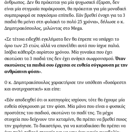
άνθρωπος. Δεν θα πρόκειται για μία ψυχωσική έξαρση, δεν
είναι μία στιγμιαία παράκρουση, θα πρόκειται για μία μοναδική
συμπεριφορά σε παγκόσμιο επίπεδο. Εάν βρεθεί ένοχη για τα 3
παιδιά θα μείνει στη φυλακή το πολύ 25 χρόνια», δήλωσε ο κ.
Δημητρακόπουλος, μιλώντας στο Mega.
«Σε τέτοια ειδεχθή εγκλήματα δεν θα έπρεπε να υπάρχει το
όριο των 25 ετών, αλλά να επανέλθει αυτό που ίσχυε παλιά.
Ισόβια κάθειρξη αορίστου χρόνου. Μία γυναίκα που έχει
σκοτώσει τα 3 παιδιά της δεν έχει ανάγκη σωφρονισμού.
Όταν
σκοτώνεις τα παιδιά σου έρχεσαι σε ευθεία σύγκρουση με την
ανθρώπινη φύση
».
Ο κ. Δημητρακόπουλος χαρακτήρισε την υπόθεση «δυσάρεστη
και ανατριχιαστική» και είπε:
«Εάν αποδειχθεί ότι οι κατηγορίες ισχύουν, τότε θα έχουμε μία
ευθεία σύγκρουση με την φύση. Μία μάνα που είναι ο φυσικός
προστάτης του παιδιού, σκοτώνει το παιδί της. Τα μέχρι
στοιχεία που δείχνουν την κεταμίνη, θα πρέπει να βρεθεί ποιος
την χορήγησε. Το δικαστήριο, για να καταδικάσει θα πρέπει να