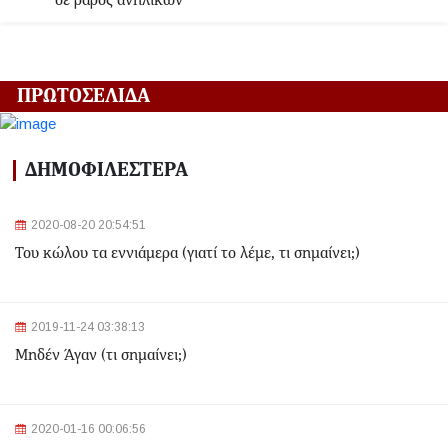
σε βάρος ανηλίκων
2024-06-18 12:06:48
Γλυφάδα: Σορός γυναίκας εντοπίστηκε στη θάλασσα
ΠΡΩΤΟΣΕΛΙΔΑ
2024-03-22 13:43:26
Αλλαγές στα δρομολόγια του Μετρό και του Τραμ λόγω
ΔΗΜΟΦΙΛΕΣΤΕΡΑ
της Εθνικής Επετείου - Ποιοι σταθμοί θα κλείσουν
2020-08-20 20:54:51
2024-03-22 11:07:47
Του κώλου τα εννιάμερα (γιατί το λέμε, τι σημαίνει;)
Ομόνοια: Ριφιφί σε κοσμηματοπωλείο - Άρπαξαν
τιμαλφή αξίας 50.000 ευρώ
2024-03-22 10:52:10
2019-11-24 03:38:13
Σεισμός 4,7 Ρίχτερ ανοιχτά της Κέρκυρας
Μηδέν Άγαν (τι σημαίνει;)
2024-03-22 10:24:21
2020-01-16 00:06:56
Ιωάννινα: Διαμελισμένη σορός εντοπίστηκε στα