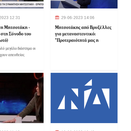
2023 12:31
29-06-2023 14:06
η Μητσοτάκη -
Μητσοτάκης από Βρυξέλλες
 στη Σύνοδο του
για μεταναστευτικό:
ωτό)
"Προτεραιότητά μας η
προστασία των εξωτερικών
λύ μεγάλο διάστημα οι
συνόρων της ΕΕ"
έχουν απευθείας