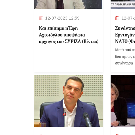
12-07-2023 12:59
12-07-
Και επίσημα η Έφη
Συνάντησ
Αχτσιόγλου υποψήφια
Ερντογάν
αρχηγός του ΣΥΡΙΖΑ (Βίντεο)
ΝΑΤΟ (Φ
Μετά από πο
δύο ηγετες 
συνάντηση