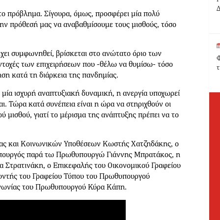
Δ
το πρόβλημα. Σίγουρα, όμως, προσφέρει μία πολύ
ην πρόθεσή μας να αναβαθμίσουμε τους μισθούς, τόσο
έχει συμφωνηθεί, βρίσκεται στο ανώτατο όριο των
Φ
αντοχές των επιχειρήσεων που -θέλω να θυμίσω- τόσο
τ
ση κατά τη διάρκεια της πανδημίας.
 μία ισχυρή αναπτυξιακή δυναμική, η ανεργία υποχωρεί
ι. Τώρα κατά συνέπεια είναι η ώρα να στηριχθούν οι
ύ μισθού, γιατί το μέρισμα της ανάπτυξης πρέπει να το
ίας και Κοινωνικών Υποθέσεων Κωστής Χατζηδάκης, ο
υπουργός παρά τω Πρωθυπουργώ Γιάννης Μπρατάκος, η
 Στρατινάκη, ο Επικεφαλής του Οικονομικού Γραφείου
υντής του Γραφείου Τύπου του Πρωθυπουργού
ινωνίας του Πρωθυπουργού Κύρα Κάπη.