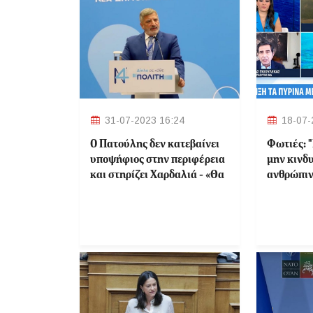
31-07-2023 16:24
18-07-
Ο Πατούλης δεν κατεβαίνει
Φωτιές: 
υποψήφιος στην περιφέρεια
μην κινδ
και στηρίζει Χαρδαλιά - «Θα
ανθρώπιν
στηρίξω την επιλογή του
Δέσμευση
κόμματός μου» δήλωσε
ευθυνών 
(Βίντεο)