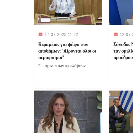
17-07-2023 11:22
12-07-
Κεραμέως για ψήφο των
Σύνοδος 
αποδήμων: "Αίρονται όλοι οι
την ομιλ
περιορισμοί"
προέδρου
Επιτάχυνση των προσλήψεων