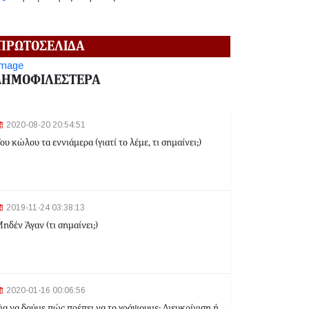
2024-06-18 12:19:02
ΠΡΩΤΟΣΕΛΙΔΑ
Κηφισιά: Eπ' αυτοφώρω σύλληψη 16χρονου για
ληστεία σε βάρος ανηλίκων
ΔΗΜΟΦΙΛΕΣΤΕΡΑ
2024-06-18 12:06:48
2020-08-20 20:54:51
Γλυφάδα: Σορός γυναίκας εντοπίστηκε στη
ου κώλου τα εννιάμερα (γιατί το λέμε, τι σημαίνει;)
θάλασσα
2024-03-22 13:43:26
2019-11-24 03:38:13
Αλλαγές στα δρομολόγια του Μετρό και του Τραμ
ηδέν Άγαν (τι σημαίνει;)
λόγω της Εθνικής Επετείου - Ποιοι σταθμοί θα
κλείσουν
2024-03-22 11:07:47
Ομόνοια: Ριφιφί σε κοσμηματοπωλείο - Άρπαξαν
2020-01-16 00:06:56
τιμαλφή αξίας 50.000 ευρώ
ια να δούμε πώς πρέπει να το γράψουμε: Διευκρίνιση ή