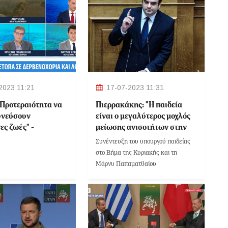
2023 11:21
17-07-2023 11:31
"Προτεραιότητα να
Πιερρακάκης: "Η παιδεία
υνεύσουν
είναι ο μεγαλύτερος μοχλός
ες ζωές" -
μείωσης ανισοτήτων στην
 της ΝΔ η απόδοση
ιστορία"
Συνέντευξη του υπουργού παιδείας
για τις φωτιές
στο Βήμα της Κυριακής και τη
Μάρνυ Παπαματθαίου