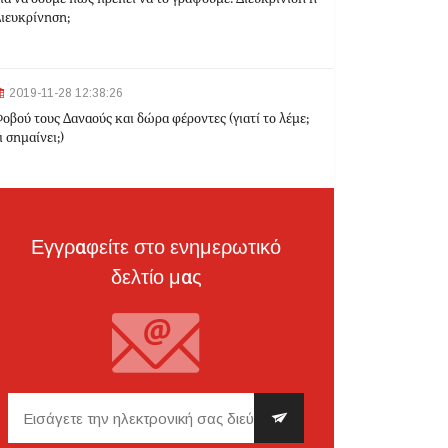
ιευκρίνηση;
2024-03-22 10:52:10
Σεισμός 4,7 Ρίχτερ ανοιχτά της Κέρκυρας
2019-11-28 12:38:26
οβού τους Δαναούς και δώρα φέροντες (γιατί το λέμε;
ι σημαίνει;)
2024-03-22 10:24:21
Ιωάννινα: Διαμελισμένη σορός εντοπίστηκε στα
σκουπίδια
Εγγραφείτε στο ενημερωτικό
δελτίο μας
2024-03-21 21:20:35
Θεσσαλονίκη: Δίπλα στο 9χρονο παιδί του
κατέληξε ο 30χρονος οδηγός - Ερευνώνται τα
αίτια του δυστυχήματος
2024-03-21 20:45:14
Hellenic Train: Με λεωφορεία η διαδρομή
Θεσσαλονίκη - Λάρισα λόγω εργασιών το