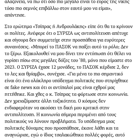
αλαζονεία, να πω ότι όσο πιο μεγάλο είναι το εύρος της νίκης
τόσο πιο σεμνός επιβάλλω στον εαυτό μου να είμαι»,
απάντησε.
Στο ερώτημα «Τσίπρας ή Ανδρουλάκης» είπε ότι θα το κρίνουν
οι πολίτες. Ανέφερε ότι ο ΣΥΡΙΖΑ ως αντιπολίτευση απέτυχε
και σίγουρα δεν συμμετείχε στην προσπάθεια για ευρύτερες
συναινέσεις. «Μπορεί το ΠΑΣΟΚ να παίξει αυτό το ρόλο; Δεν
το ξέρω. Εξακολουθεί να μου δίνει την εντύπωση ότι θέλει να
γυρίσει πίσω στις μεγάλες δόξες του ’80, μόνο που είμαστε στο
2023. Ο ΣΥΡΙΖΑ έχασε 12 μονάδες, το ΠΑΣΟΚ κέρδισε 2, δεν
το λες και θρίαμβο», συνέχισε. «Για μένα το πιο σημαντικό
είναι ότι ένα ολόκληρο υπόδειγμα πολιτικής που στηρίχθηκε
σε fake news και ότι οι αντίπαλοί μας είναι εχθροί μας
ηττήθηκε. Και χθες ο κ. Τσίπρας τα φόρτωσε στην κοινωνία.
Δεν χρειαζόμαστε άλλη τοξικότητα. Ο κόσμος δεν
ενδιαφερόταν να ακούσει τη δική μου κριτική στην
αντιπολίτευση. Η κοινωνία σήμερα περιμένει από τους
πολιτικούς να λύνουν προβλήματα. Το υπόδειγμα μιας
πολιτικής δύναμης που προσπάθησε, έκανε λάθη και τα
αναγνώρισε, εγώ ο ίδιος τσαλακώθηκα πολλές φορές, αυτό