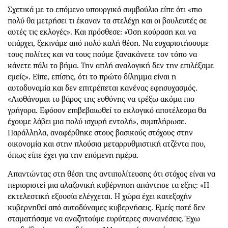
Σχετικά με το επόμενο υπουργικό συμβούλιο είπε ότι «πιο
πολύ θα μετρήσει τι έκαναν τα στελέχη και οι βουλευτές σε
αυτές τις εκλογές». Και πρόσθεσε: «Όση κούραση και να
υπάρχει, ξεκινάμε από πολύ καλή θέση. Να ευχαριστήσουμε
τους πολίτες και να τους πούμε ξανακάνετε τον τόπο να
κάνετε πάλι το βήμα. Την απλή αναλογική δεν την επιλέξαμε
εμείς». Είπε, επίσης, ότι το πρώτο δίλημμα είναι η
αυτοδυναμία και δεν επιτρέπεται κανένας εφησυχασμός.
«Αισθάνομαι το βάρος της ευθύνης να τρέξω ακόμα πιο
γρήγορα. Εφόσον επιβεβαιωθεί το εκλογικό αποτέλεσμα θα
έχουμε λάβει μια πολύ ισχυρή εντολή», συμπλήρωσε.
Παράλληλα, αναφέρθηκε στους βασικούς στόχους στην
οικονομία και στην πλούσια μεταρρυθμιστική ατζέντα που,
όπως είπε έχει για την επόμενη ημέρα.
Απαντώντας στη θέση της αντιπολίτευσης ότι στόχος είναι να
περιοριστεί μια αλαζονική κυβέρνηση απάντησε τα εξης: «Η
εκτελεστική εξουσία ελέγχεται. Η χώρα έχει κατεξοχήν
κυβερνηθεί από αυτοδύναμες κυβερνήσεις. Εμείς ποτέ δεν
σταματήσαμε να αναζητούμε ευρύτερες συναινέσεις. Έχω