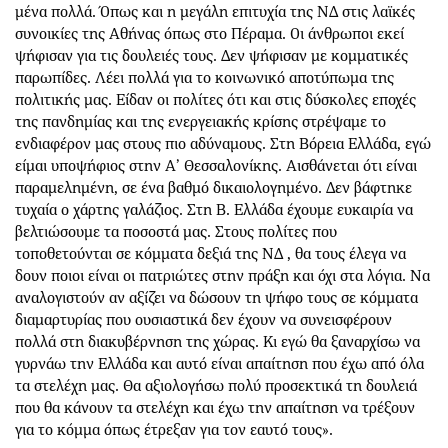
μένα πολλά. Όπως και η μεγάλη επιτυχία της ΝΔ στις λαϊκές
συνοικίες της Αθήνας όπως στο Πέραμα. Οι άνθρωποι εκεί
ψήφισαν για τις δουλειές τους. Δεν ψήφισαν με κομματικές
παρωπίδες. Λέει πολλά για το κοινωνικό αποτύπωμα της
πολιτικής μας. Είδαν οι πολίτες ότι και στις δύσκολες εποχές
της πανδημίας και της ενεργειακής κρίσης στρέψαμε το
ενδιαφέρον μας στους πιο αδύναμους. Στη Βόρεια Ελλάδα, εγώ
είμαι υποψήφιος στην Α’ Θεσσαλονίκης. Αισθάνεται ότι είναι
παραμελημένη, σε ένα βαθμό δικαιολογημένο. Δεν βάφτηκε
τυχαία ο χάρτης γαλάζιος. Στη Β. Ελλάδα έχουμε ευκαιρία να
βελτιώσουμε τα ποσοστά μας. Στους πολίτες που
τοποθετούνται σε κόμματα δεξιά της ΝΔ , θα τους έλεγα να
δουν ποιοι είναι οι πατριώτες στην πράξη και όχι στα λόγια. Να
αναλογιστούν αν αξίζει να δώσουν τη ψήφο τους σε κόμματα
διαμαρτυρίας που ουσιαστικά δεν έχουν να συνεισφέρουν
πολλά στη διακυβέρνηση της χώρας. Κι εγώ θα ξαναρχίσω να
γυρνάω την Ελλάδα και αυτό είναι απαίτηση που έχω από όλα
τα στελέχη μας. Θα αξιολογήσω πολύ προσεκτικά τη δουλειά
που θα κάνουν τα στελέχη και έχω την απαίτηση να τρέξουν
για το κόμμα όπως έτρεξαν για τον εαυτό τους».