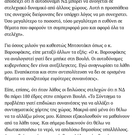
αποδείξει ότι η αυτοδύναμη ΝΔ μπορεί να ανοίγεται σε
στελεχιακό δυναμικό από άλλους χώρους. Αυτή η προσπάθεια
της συνεχούς διεύρυνσης δεν υπάρχει λόγος να μη συνεχιστει.
Όσο μεγαλύτερο το ποσοστό, τόσο μεγαλύτερη η ευθύνη σε
θέματα που αφορούν τη συμπεριφορά μου και αφορά όλα τα
στελέχη».
Για όσους μιλούν για καθεστώς Μητσοτάκη όπως ο κ.
Βαρουφάκης, είπε μεταξύ άλλων τα εξής: «Ο κ. Βαρουφάκης
να αναλογιστεί γιατί δεν μπήκε στη Βουλή. Οι αυτοδύναμες
κυβερνήσεις δεν είναι ανεξέλεγκτες. Εγώ αναγνωρίσει τα λάθη
μου. Εναπόκειται και στην αντιπολίτευση να δει σε ορισμένα
θέματα να αναζητούμε ευρύτερες συναινέσεις».
Είπε, επίσης, ότι ήταν λάθος οι δηλώσεις στελεχών ότι η ΝΔ
θα πάρει 180 έδρες στην επόμενη Βουλή. «Το Σύνταγμα το
προβλέπει γιατί επιδιώκει συναινέσεις για να αλλάξει ο
συνταγματικός χάρτης της χώρας. Μακριά από μένα ότι θέλω
να το αλλάξω μόνος μου. Κάποιοι εξακολουθούν να μαθαίνουν
από τα λάθη τους. Και σήμερα διακινούν ότι θέλω να
ιδιωτικοποιήσω το νερό, να απολύσω δημοσίους υπαλλήλους.