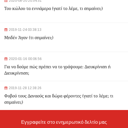
2020-08-20 20:54:51
2024-03-22 11:07:47
Του κώλου τα εννιάμερα (γιατί το λέμε, τι σημαίνει;)
Ομόνοια: Ριφιφί σε κοσμηματοπωλείο - Άρπαξαν
τιμαλφή αξίας 50.000 ευρώ
2024-03-22 10:52:10
2019-11-24 03:38:13
Σεισμός 4,7 Ρίχτερ ανοιχτά της Κέρκυρας
Μηδέν Άγαν (τι σημαίνει;)
2024-03-22 10:24:21
2020-01-16 00:06:56
Ιωάννινα: Διαμελισμένη σορός εντοπίστηκε στα
Για να δούμε πώς πρέπει να το γράψουμε: Διευκρίνιση ή
σκουπίδια
Διευκρίνηση;
2024-03-21 21:20:35
2019-11-28 12:38:26
Θεσσαλονίκη: Δίπλα στο 9χρονο παιδί του κατέληξε ο
30χρονος οδηγός - Ερευνώνται τα αίτια του
Φοβού τους Δαναούς και δώρα φέροντες (γιατί το λέμε; τι
δυστυχήματος
σημαίνει;)
2024-03-21 20:45:14
Hellenic Train: Με λεωφορεία η διαδρομή Θεσσαλονίκη -
Εγγραφείτε στο ενημερωτικό δελτίο μας
Λάρισα λόγω εργασιών το Σαββατοκύριακο