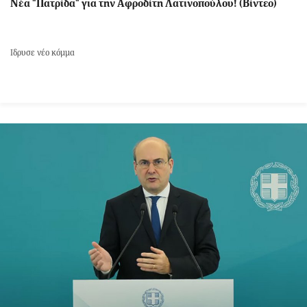
Νέα "Πατρίδα" για την Αφροδίτη Λατινοπούλου! (Βίντεο)
Ίδρυσε νέο κόμμα