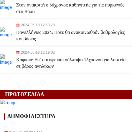
Στον ανακριτή ο 66χρονος καθηγητής για τις πυρκαγιές
στη Βάρη
2024-06-18 12:53:28
Πανελλήνιες 2024: Πότε θα ανακοινωθούν βαθμολογίες
και βάσεις
2024-06-18 12:19:02
Κηφισιά: Eπ' αυτοφώρω σύλληψη 16χρονου για ληστεία
σε βάρος ανηλίκων
2024-06-18 12:06:48
Γλυφάδα: Σορός γυναίκας εντοπίστηκε στη θάλασσα
ΠΡΩΤΟΣΕΛΙΔΑ
2024-03-22 13:43:26
Αλλαγές στα δρομολόγια του Μετρό και του Τραμ λόγω
ΔΗΜΟΦΙΛΕΣΤΕΡΑ
της Εθνικής Επετείου - Ποιοι σταθμοί θα κλείσουν