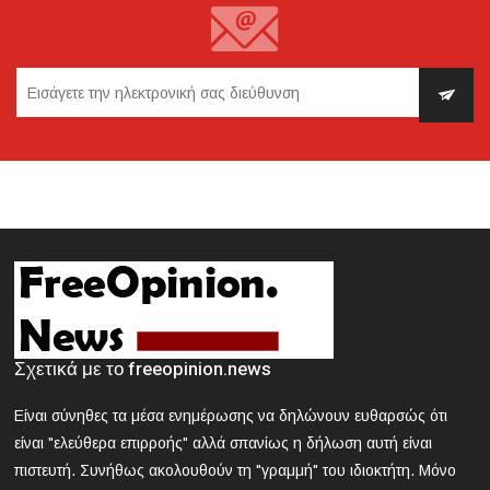
2024-03-21 18:38:54
Πότε καταβάλλονται οι συντάξεις μηνός Απριλίου 2024
2024-03-21 18:28:33
Κυκλοφοριακές ρυθμίσεις την Κυριακή στην Αθήνα
λόγω της μαθητικής παρέλασης
2024-03-21 18:13:09
Θεσσαλονίκη: Συνελήφθη 42χρονος που επιτέθηκε με
δρεπάνι και κατσαβίδι σε 25χρονο
2024-03-21 17:58:30
Κοζάνη: Νεκρός 40χρονος που εγκλωβίστηκε σε
Σχετικά με το freeopinion.news
μηχάνημα «σπαστήρα»
Είναι σύνηθες τα μέσα ενημέρωσης να δηλώνουν ευθαρσώς ότι
2024-03-21 17:47:39
είναι "ελεύθερα επιρροής" αλλά σπανίως η δήλωση αυτή είναι
ΕΟΔΥ: Nέος θάνατος από γρίπη - 8 νεκροί από Covid, 13
πιστευτή. Συνήθως ακολουθούν τη "γραμμή" του ιδιοκτήτη. Μόνο
νοσηλεύονται σε ΜΕΘ