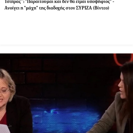
Τσίπρας΅: "Παραιτούμαι και δεν θα είμαι υποψήφιος" -
Ανοίγει η "μάχη" της διαδοχής στον ΣΥΡΙΖΑ (Βίντεο)