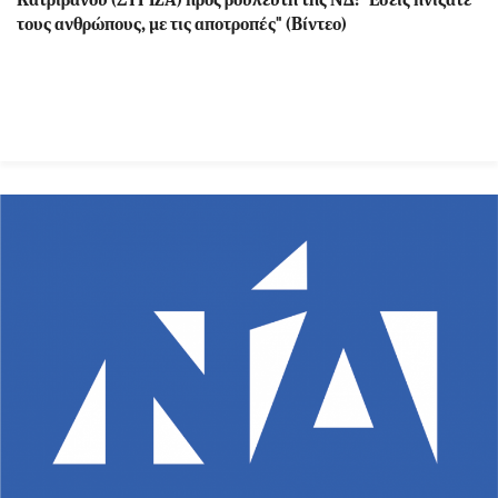
Κατριβάνου (ΣΥΡΙΖΑ) προς βουλευτή της ΝΔ: "Εσείς πνίξατε
τους ανθρώπους, με τις αποτροπές" (Βίντεο)