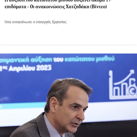
Η αύξηση του κατώτατου μισθού αυξάνει ακόμα 19
επιδόματα - Οι ανακοινώσεις Χατζηδάκη (Βίντεο)
Όσα ανακοίνωσε ο υπουργός Εργασίας