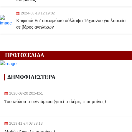
2024-06-18 12:19:02
Κηφισιά: Eπ' αυτοφώρω σύλληψη 16χρονου για ληστεία
σε βάρος ανηλίκων
2024-06-18 12:06:48
Γλυφάδα: Σορός γυναίκας εντοπίστηκε στη θάλασσα
ΠΡΩΤΟΣΕΛΙΔΑ
2024-03-22 13:43:26
Αλλαγές στα δρομολόγια του Μετρό και του Τραμ λόγω
ΔΗΜΟΦΙΛΕΣΤΕΡΑ
της Εθνικής Επετείου - Ποιοι σταθμοί θα κλείσουν
2020-08-20 20:54:51
2024-03-22 11:07:47
Του κώλου τα εννιάμερα (γιατί το λέμε, τι σημαίνει;)
Ομόνοια: Ριφιφί σε κοσμηματοπωλείο - Άρπαξαν
τιμαλφή αξίας 50.000 ευρώ
2024-03-22 10:52:10
2019-11-24 03:38:13
Σεισμός 4,7 Ρίχτερ ανοιχτά της Κέρκυρας
Μηδέν Άγαν (τι σημαίνει;)