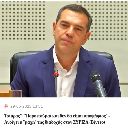
29-06-2023 13:51
Τσίπρας΅: "Παραιτούμαι και δεν θα είμαι υποψήφιος" -
Ανοίγει η "μάχη" της διαδοχής στον ΣΥΡΙΖΑ (Βίντεο)