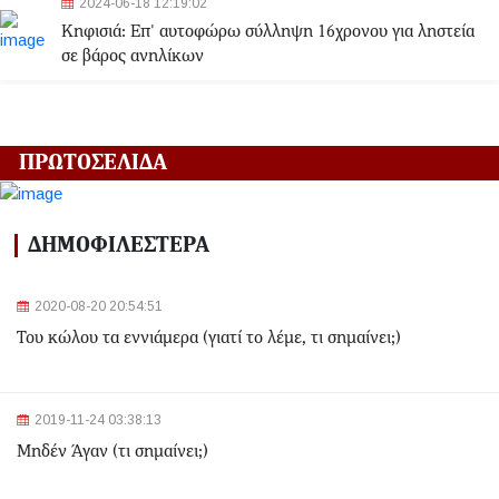
2024-06-18 12:19:02
Κηφισιά: Eπ' αυτοφώρω σύλληψη 16χρονου για ληστεία
σε βάρος ανηλίκων
2024-06-18 12:06:48
Γλυφάδα: Σορός γυναίκας εντοπίστηκε στη θάλασσα
ΠΡΩΤΟΣΕΛΙΔΑ
2024-03-22 13:43:26
Αλλαγές στα δρομολόγια του Μετρό και του Τραμ λόγω
ΔΗΜΟΦΙΛΕΣΤΕΡΑ
της Εθνικής Επετείου - Ποιοι σταθμοί θα κλείσουν
2020-08-20 20:54:51
2024-03-22 11:07:47
Του κώλου τα εννιάμερα (γιατί το λέμε, τι σημαίνει;)
Ομόνοια: Ριφιφί σε κοσμηματοπωλείο - Άρπαξαν
τιμαλφή αξίας 50.000 ευρώ
2024-03-22 10:52:10
2019-11-24 03:38:13
Σεισμός 4,7 Ρίχτερ ανοιχτά της Κέρκυρας
Μηδέν Άγαν (τι σημαίνει;)