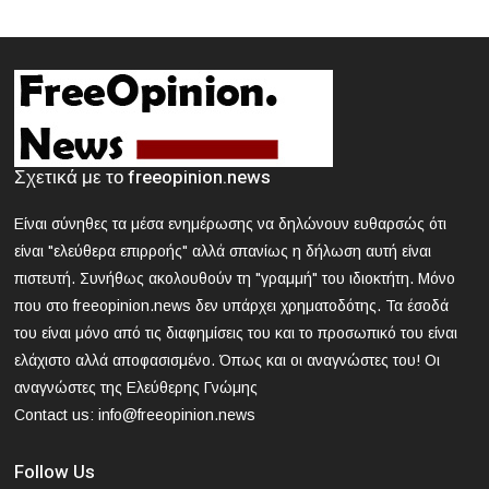
2024-03-21 18:13:09
Θεσσαλονίκη: Συνελήφθη 42χρονος που επιτέθηκε με
δρεπάνι και κατσαβίδι σε 25χρονο
2024-03-21 17:58:30
Κοζάνη: Νεκρός 40χρονος που εγκλωβίστηκε σε
Σχετικά με το freeopinion.news
μηχάνημα «σπαστήρα»
Είναι σύνηθες τα μέσα ενημέρωσης να δηλώνουν ευθαρσώς ότι
2024-03-21 17:47:39
είναι "ελεύθερα επιρροής" αλλά σπανίως η δήλωση αυτή είναι
ΕΟΔΥ: Nέος θάνατος από γρίπη - 8 νεκροί από Covid, 13
πιστευτή. Συνήθως ακολουθούν τη "γραμμή" του ιδιοκτήτη. Μόνο
νοσηλεύονται σε ΜΕΘ
που στο freeopinion.news δεν υπάρχει χρηματοδότης. Τα έσοδά
του είναι μόνο από τις διαφημίσεις του και το προσωπικό του είναι
2024-03-21 16:52:35
ελάχιστο αλλά αποφασισμένο. Όπως και οι αναγνώστες του! Οι
Άγρια συμπλοκή μεταξύ μαθητών σε σχολείο στα βόρεια
αναγνώστες της Ελεύθερης Γνώμης
προάστια
Contact us:
info@freeopinion.news
Follow Us