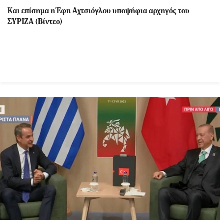
Και επίσημα η Έφη Αχτσιόγλου υποψήφια αρχηγός του
ΣΥΡΙΖΑ (Βίντεο)