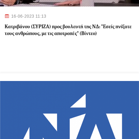
16-06-2023 11:13
Κατριβάνου (ΣΥΡΙΖΑ) προς βουλευτή της ΝΔ: "Εσείς πνίξατε
τους ανθρώπους, με τις αποτροπές" (Βίντεο)