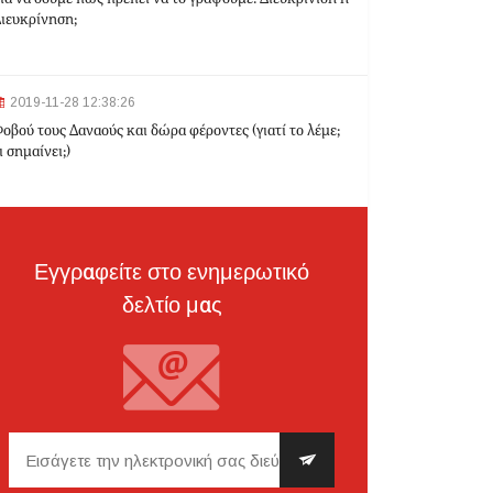
ιευκρίνηση;
2024-03-22 10:52:10
Σεισμός 4,7 Ρίχτερ ανοιχτά της Κέρκυρας
2019-11-28 12:38:26
οβού τους Δαναούς και δώρα φέροντες (γιατί το λέμε;
ι σημαίνει;)
2024-03-22 10:24:21
Ιωάννινα: Διαμελισμένη σορός εντοπίστηκε στα
σκουπίδια
Εγγραφείτε στο ενημερωτικό
δελτίο μας
2024-03-21 21:20:35
Θεσσαλονίκη: Δίπλα στο 9χρονο παιδί του
κατέληξε ο 30χρονος οδηγός - Ερευνώνται τα
αίτια του δυστυχήματος
2024-03-21 20:45:14
Hellenic Train: Με λεωφορεία η διαδρομή
Θεσσαλονίκη - Λάρισα λόγω εργασιών το