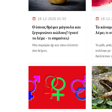
18-12-2020 01:33
18-12-
Ο ύπνος θρέφει μάγουλα και
Τα κάναμε
ξεγυμνώνει κώλους! (γιατί
λέμε; τι 
το λέμε - τι σημαίνει;)
Mια παροιμία όχι και τόσο εύληπτη
Το ρόδι, ροϊά
όσο δείχνει.
ανάλογα με 
διαλέκτους 
προφοράς το
ποικιλοτρό