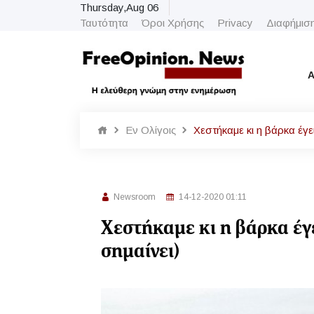
Thursday,Aug 06
Ταυτότητα
Όροι Χρήσης
Privacy
Διαφήμισ
Α
Εν Ολίγοις
Xεστήκαμε κι η βάρκα έγειρ
Newsroom
14-12-2020 01:11
Xεστήκαμε κι η βάρκα έγει
σημαίνει)