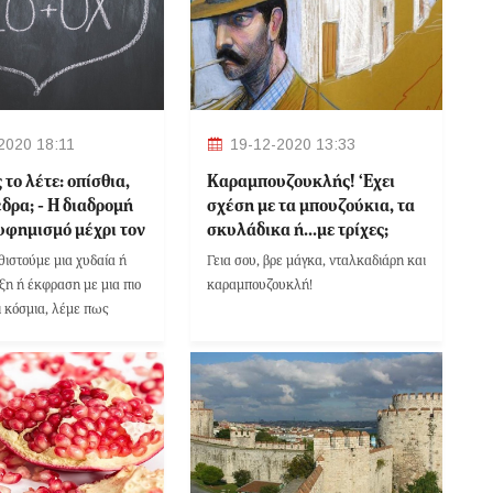
2020 18:11
19-12-2020 13:33
 το λέτε: οπίσθια,
Kαραμπουζουκλής! ‘Εχει
δρα; - H διαδρομή
σχέση με τα μπουζούκια, τα
ευφημισμό μέχρι τον
σκυλάδικα ή…με τρίχες;
ισμό
θιστούμε μια χυδαία ή
Γεια σου, βρε μάγκα, νταλκαδιάρη και
η ή έκφραση με μια πιο
καραμπουζουκλή!
ι κόσμια, λέμε πως
ημισμό.