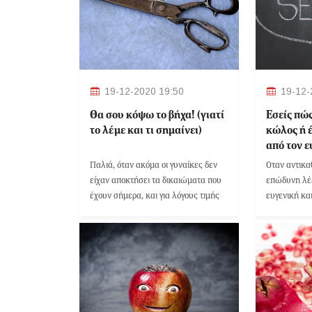
19-12-2020 19:50
19-12-
Θα σου κόψω το βήχα! (γιατί
Εσείς πώς
το λέμε και τι σημαίνει)
κώλος ή έ
από τον 
ορθοφημ
Παλιά, όταν ακόμα οι γυναίκες δεν
Όταν αντικα
είχαν αποκτήσει τα δικαιώματα που
επώδυνη λέξ
έχουν σήμερα, και για λόγους τιμής
ευγενική κα
δεν τις άφηναν να κυκλοφορούν
έχουμε ευφ
μόνες τους, όταν κάποιος _συνήθως
αδελφός ή πατέρας_ από την
οικογένεια υποψιαζόταν πως κάτι
“πονηρό” συνέβαινε, τις κλείδωναν
στο σπίτι.