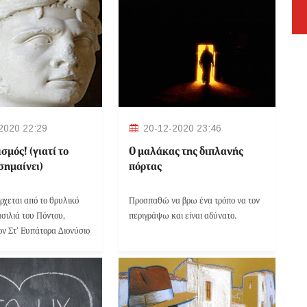
2020 22:29
20-12-2020 23:46
σμός! (γιατί το
Ο μαλάκας της διπλανής
 σημαίνει)
πόρτας
ρχεται από το θρυλικό
Προσπαθώ να βρω ένα τρόπο να τον
ασιλιά του Πόντου,
περιγράψω και είναι αδύνατο.
ον Στ’ Ευπάτορα Διονύσιο
), που, επειδή φοβόταν
ηλητηριάσουν,
περιοδικά ο ίδιος τον
ε μικρές μη θανατηφόρες
τηρίου.