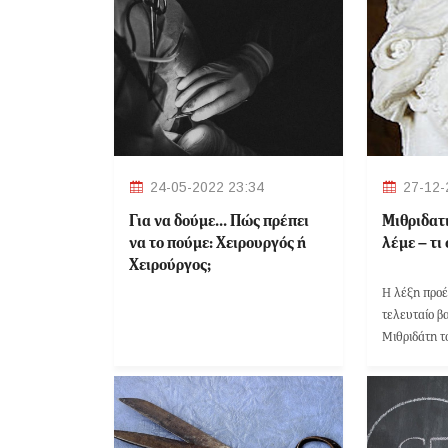
24-05-2022 23:34
27-12-
Για να δούμε... Πώς πρέπει
Μιθριδατι
να το πούμε: Χειρουργός ή
λέμε – τι
Χειρούργος;
Η λέξη προέ
τελευταίο β
Μιθριδάτη τ
(132-63 π.Χ.
μήπως τον δ
δηλητηρίαζε 
εαυτό του μ
δόσεις δηλη