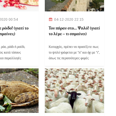
2020 00:54
04-12-2020 22:15
 ρόιδο! (γιατί το
Τον πήραν στο… Ψηλό! (γιατί
σημαίνει;)
το λέμε – τι σημαίνει)
, ρόα, ρόιδι ή ρούδι,
Καταρχάς, πρέπει να προσέξετε πως
τις κατά τόπους
το ψηλό γράφεται με “η” και όχι με “ι”,
και παραλλαγές
όπως τις περισσότερες φορές
υ, ανήκει στους
συναντάται.
πως ωφέλιμους καρπούς.