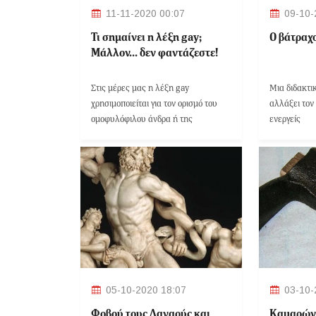
11-11-2020 00:07
09-10-
Τι σημαίνει η λέξη gay;
Ο βάτραχ
Μάλλον... δεν φαντάζεστε!
Στις μέρες μας η λέξη gay
Μια διδακτι
χρησιμοποιείται για τον ορισμό του
αλλάξει τον
ομοφυλόφιλου άνδρα ή της
ενεργείς
ομοφυλόφιλης γυναίκας.
05-10-2020 18:07
03-10-
Φοβού τους Δαναούς και
Καμαρώνε