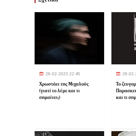
26-02-2023 22:45
26-02-
Χρωστάει της Μιχαλούς
Το ζευγαρ
(γιατί το λέμε και τι
Παρασκευ
σημαίνει;)
και τι σημ