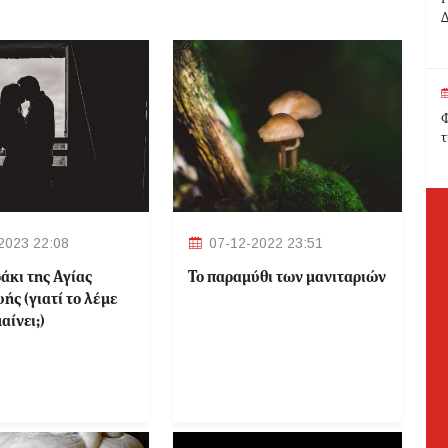
Δ
Φ
τ
2023 22:08
07-12-2022 23:51
άκι της Αγίας
Το παραμύθι των μανιταριών
ής (γιατί το λέμε
αίνει;)