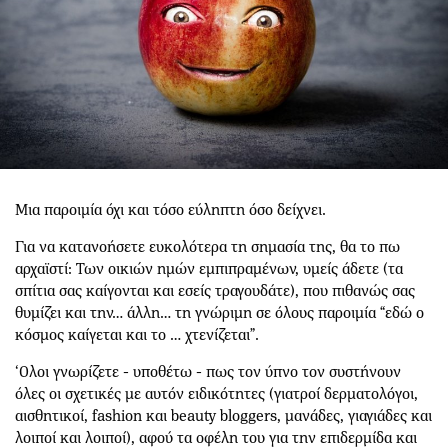
Mια παροιμία όχι και τόσο εύληπτη όσο δείχνει.
Για να κατανοήσετε ευκολότερα τη σημασία της, θα το πω
αρχαϊστί: Των οικιών ημών εμπιπραμένων, υμείς άδετε (τα
σπίτια σας καίγονται και εσείς τραγουδάτε), που πιθανώς σας
θυμίζει και την… άλλη… τη γνώριμη σε όλους παροιμία “εδώ ο
κόσμος καίγεται και το … χτενίζεται”.
‘Ολοι γνωρίζετε - υποθέτω - πως τον ύπνο τον συστήνουν
όλες οι σχετικές με αυτόν ειδικότητες (γιατροί δερματολόγοι,
αισθητικοί, fashion και beauty bloggers, μανάδες, γιαγιάδες και
λοιποί και λοιποί), αφού τα οφέλη του για την επιδερμίδα και