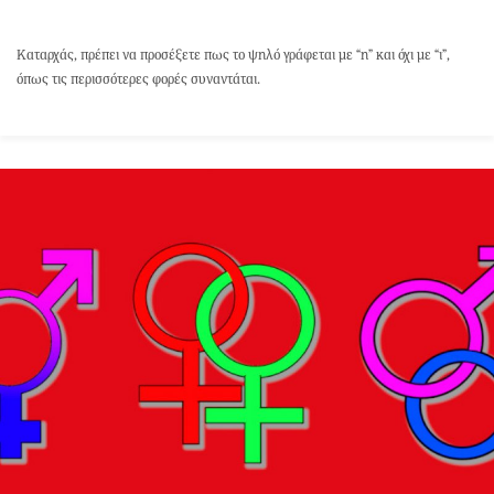
Καταρχάς, πρέπει να προσέξετε πως το ψηλό γράφεται με “η” και όχι με “ι”,
όπως τις περισσότερες φορές συναντάται.