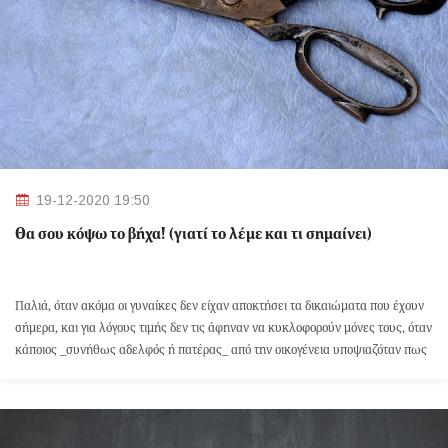
19-12-2020 19:50
Θα σου κόψω το βήχα! (γιατί το λέμε και τι σημαίνει)
Παλιά, όταν ακόμα οι γυναίκες δεν είχαν αποκτήσει τα δικαιώματα που έχουν
σήμερα, και για λόγους τιμής δεν τις άφηναν να κυκλοφορούν μόνες τους, όταν
κάποιος _συνήθως αδελφός ή πατέρας_ από την οικογένεια υποψιαζόταν πως
κάτι “πονηρό” συνέβαινε, τις κλείδωναν στο σπίτι.