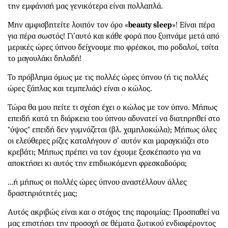
την εμφάνισή μας γενικότερα είναι πολλαπλά.
Μην αμφισβητείτε λοιπόν τον όρο «
beauty sleep
»! Είναι πέρα
για πέρα σωστός! Γι’αυτό και κάθε φορά που ξυπνάμε μετά από
μερικές ώρες ύπνου δείχνουμε πιο φρέσκοι, πιο ροδαλοί, τσίτα
τo μαγουλάκι δηλαδή!
Το πρόβλημα όμως με τις πολλές ώρες ύπνου (ή τις πολλές
ώρες ξάπλας και τεμπελιάς) είναι ο κώλος.
Τώρα θα μου πείτε τι σχέση έχει ο κώλος με τον ύπνο. Μήπως
επειδή κατά τη διάρκεια του ύπνου αδυνατεί να διατηρηθεί στο
"ύψος" επειδή δεν γυμνάζεται (βλ. χαμηλοκώλα); Μήπως όλες
οι ελεύθερες ρίζες καταλήγουν σ’ αυτόν και μαραγκιάζει στο
κρεβάτι; Μήπως πρέπει να τον έχουμε ξεσκέπαστο για να
αποκτήσει κι αυτός την επιδιωκόμενη φρεσκαδούρα;
…ή μήπως οι πολλές ώρες ύπνου αναστέλλουν άλλες
δραστηριότητές μας;
Αυτός ακριβώς είναι και ο στόχος της παροιμίας: Προσπαθεί να
μας επιστήσει την προσοχή σε θέματα ζωτικού ενδιαφέροντος