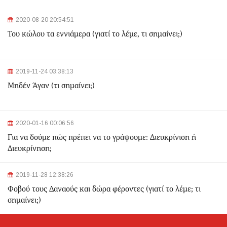
της Εθνικής Επετείου - Ποιοι σταθμοί θα κλείσουν
2020-08-20 20:54:51
2024-03-22 11:07:47
Του κώλου τα εννιάμερα (γιατί το λέμε, τι σημαίνει;)
Ομόνοια: Ριφιφί σε κοσμηματοπωλείο - Άρπαξαν
τιμαλφή αξίας 50.000 ευρώ
2024-03-22 10:52:10
2019-11-24 03:38:13
Σεισμός 4,7 Ρίχτερ ανοιχτά της Κέρκυρας
Μηδέν Άγαν (τι σημαίνει;)
2024-03-22 10:24:21
2020-01-16 00:06:56
Ιωάννινα: Διαμελισμένη σορός εντοπίστηκε στα
Για να δούμε πώς πρέπει να το γράψουμε: Διευκρίνιση ή
σκουπίδια
Διευκρίνηση;
2024-03-21 21:20:35
2019-11-28 12:38:26
Θεσσαλονίκη: Δίπλα στο 9χρονο παιδί του κατέληξε ο
30χρονος οδηγός - Ερευνώνται τα αίτια του
Φοβού τους Δαναούς και δώρα φέροντες (γιατί το λέμε; τι
δυστυχήματος
σημαίνει;)
2024-03-21 20:45:14
Hellenic Train: Με λεωφορεία η διαδρομή Θεσσαλονίκη -