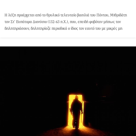
Η λέξη προέρχεται από το θρυλικό τελευταίο βασιλιά του Πόντου, Μιθριδάτη
τον Στ’ Ευπάτορα Διονύσιο (132-63 π.Χ.), που, επειδή φοβόταν μήπως τον
δηλητηριάσουν, δηλητηρίαζε περιοδικά ο ίδιος τον εαυτό του με μικρές μη
θανατηφόρες δόσεις δηλητηρίου.