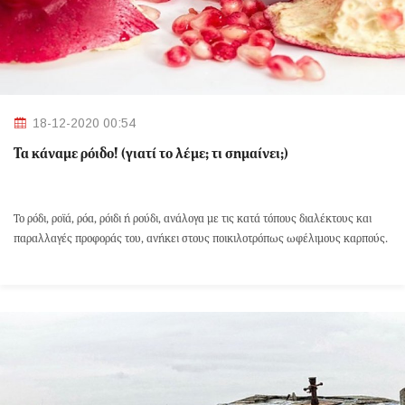
18-12-2020 00:54
Τα κάναμε ρόιδο! (γιατί το λέμε; τι σημαίνει;)
Το ρόδι, ροϊά, ρόα, ρόιδι ή ρούδι, ανάλογα με τις κατά τόπους διαλέκτους και
παραλλαγές προφοράς του, ανήκει στους ποικιλοτρόπως ωφέλιμους καρπούς.