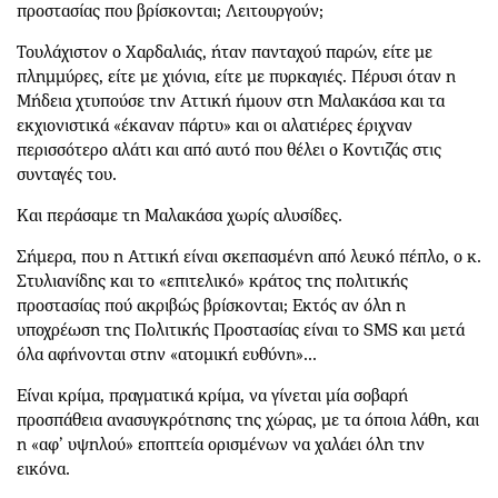
προστασίας που βρίσκονται; Λειτουργούν;
Τουλάχιστον ο Χαρδαλιάς, ήταν πανταχού παρών, είτε με
πλημμύρες, είτε με χιόνια, είτε με πυρκαγιές. Πέρυσι όταν η
Μήδεια χτυπούσε την Αττική ήμουν στη Μαλακάσα και τα
εκχιονιστικά «έκαναν πάρτυ» και οι αλατιέρες έριχναν
περισσότερο αλάτι και από αυτό που θέλει ο Κοντιζάς στις
συνταγές του.
Και περάσαμε τη Μαλακάσα χωρίς αλυσίδες.
Σήμερα, που η Αττική είναι σκεπασμένη από λευκό πέπλο, ο κ.
Στυλιανίδης και το «επιτελικό» κράτος της πολιτικής
προστασίας πού ακριβώς βρίσκονται; Εκτός αν όλη η
υποχρέωση της Πολιτικής Προστασίας είναι το SMS και μετά
όλα αφήνονται στην «ατομική ευθύνη»...
Είναι κρίμα, πραγματικά κρίμα, να γίνεται μία σοβαρή
προσπάθεια ανασυγκρότησης της χώρας, με τα όποια λάθη, και
η «αφ’ υψηλού» εποπτεία ορισμένων να χαλάει όλη την
εικόνα.