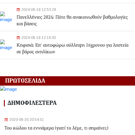
2024-06-18 12:53:28
Πανελλήνιες 2024: Πότε θα ανακοινωθούν βαθμολογίες
και βάσεις
2024-06-18 12:19:02
Κηφισιά: Eπ' αυτοφώρω σύλληψη 16χρονου για ληστεία
σε βάρος ανηλίκων
2024-06-18 12:06:48
Γλυφάδα: Σορός γυναίκας εντοπίστηκε στη θάλασσα
ΠΡΩΤΟΣΕΛΙΔΑ
2024-03-22 13:43:26
Αλλαγές στα δρομολόγια του Μετρό και του Τραμ λόγω
ΔΗΜΟΦΙΛΕΣΤΕΡΑ
της Εθνικής Επετείου - Ποιοι σταθμοί θα κλείσουν
2020-08-20 20:54:51
2024-03-22 11:07:47
Του κώλου τα εννιάμερα (γιατί το λέμε, τι σημαίνει;)
Ομόνοια: Ριφιφί σε κοσμηματοπωλείο - Άρπαξαν