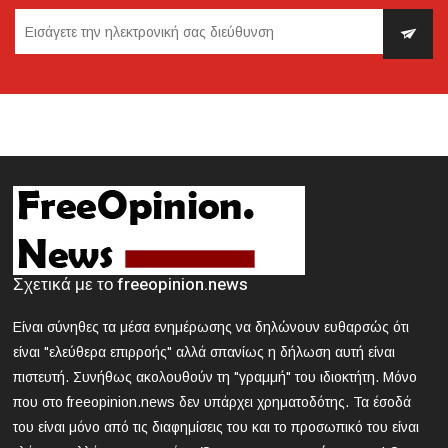
2024-03-21 18:28:33
Κυκλοφοριακές ρυθμίσεις την Κυριακή στην Αθήνα
λόγω της μαθητικής παρέλασης
2024-03-21 18:13:09
Θεσσαλονίκη: Συνελήφθη 42χρονος που επιτέθηκε με
δρεπάνι και κατσαβίδι σε 25χρονο
2024-03-21 17:58:30
Κοζάνη: Νεκρός 40χρονος που εγκλωβίστηκε σε
Σχετικά με το freeopinion.news
μηχάνημα «σπαστήρα»
Είναι σύνηθες τα μέσα ενημέρωσης να δηλώνουν ευθαρσώς ότι
2024-03-21 17:47:39
είναι "ελεύθερα επιρροής" αλλά σπανίως η δήλωση αυτή είναι
ΕΟΔΥ: Nέος θάνατος από γρίπη - 8 νεκροί από Covid, 13
πιστευτή. Συνήθως ακολουθούν τη "γραμμή" του ιδιοκτήτη. Μόνο
νοσηλεύονται σε ΜΕΘ
που στο freeopinion.news δεν υπάρχει χρηματοδότης. Τα έσοδά
του είναι μόνο από τις διαφημίσεις του και το προσωπικό του είναι
2024-03-21 16:52:35