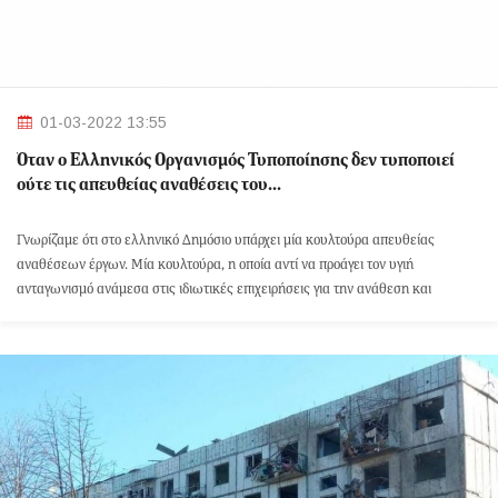
01-03-2022 13:55
Όταν ο Ελληνικός Οργανισμός Τυποποίησης δεν τυποποιεί
ούτε τις απευθείας αναθέσεις του…
Γνωρίζαμε ότι στο ελληνικό Δημόσιο υπάρχει μία κουλτούρα απευθείας
αναθέσεων έργων. Μία κουλτούρα, η οποία αντί να προάγει τον υγιή
ανταγωνισμό ανάμεσα στις ιδιωτικές επιχειρήσεις για την ανάθεση και
υλοποίηση ενός έργου, τείνει συχνά να παραχωρεί έργα δεκάδων χιλιάδων
ευρώ με διαδικασίες οι οποίες μπορούν να χαρακτηριστούν «τόσο - όσο».