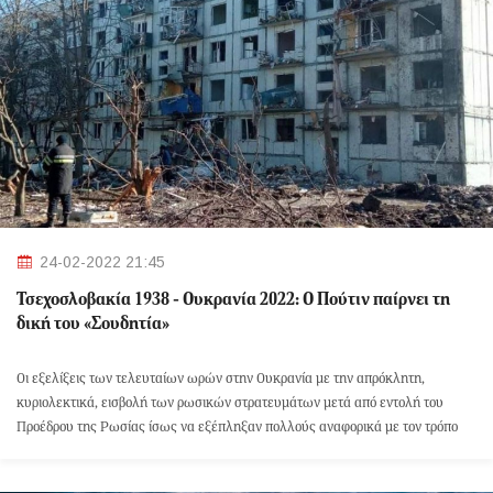
24-02-2022 21:45
Τσεχοσλοβακία 1938 - Ουκρανία 2022: Ο Πούτιν παίρνει τη
δική του «Σουδητία»
Οι εξελίξεις των τελευταίων ωρών στην Ουκρανία με την απρόκλητη,
κυριολεκτικά, εισβολή των ρωσικών στρατευμάτων μετά από εντολή του
Προέδρου της Ρωσίας ίσως να εξέπληξαν πολλούς αναφορικά με τον τρόπο
αντίδρασης της ρωσικής ηγεσίας, σε ορισμένους όμως ξύπνησαν αφόρητους
συσχετισμούς με γεγονότα που συνέβησαν 84 χρόνια πριν…