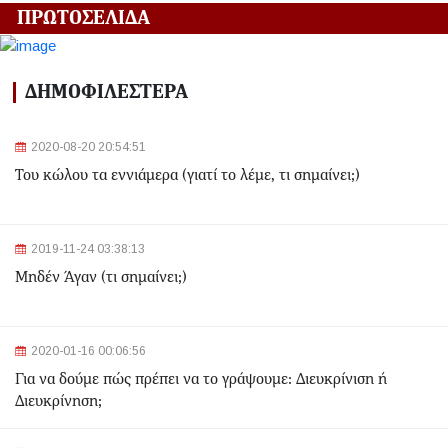
ΠΡΩΤΟΣΕΛΙΔΑ
2024-03-22 13:43:26
Αλλαγές στα δρομολόγια του Μετρό και του Τραμ λόγω
ΔΗΜΟΦΙΛΕΣΤΕΡΑ
της Εθνικής Επετείου - Ποιοι σταθμοί θα κλείσουν
2020-08-20 20:54:51
2024-03-22 11:07:47
Του κώλου τα εννιάμερα (γιατί το λέμε, τι σημαίνει;)
Ομόνοια: Ριφιφί σε κοσμηματοπωλείο - Άρπαξαν
τιμαλφή αξίας 50.000 ευρώ
2024-03-22 10:52:10
2019-11-24 03:38:13
Σεισμός 4,7 Ρίχτερ ανοιχτά της Κέρκυρας
Μηδέν Άγαν (τι σημαίνει;)
2024-03-22 10:24:21
2020-01-16 00:06:56
Ιωάννινα: Διαμελισμένη σορός εντοπίστηκε στα
Για να δούμε πώς πρέπει να το γράψουμε: Διευκρίνιση ή
σκουπίδια
Διευκρίνηση;
2024-03-21 21:20:35