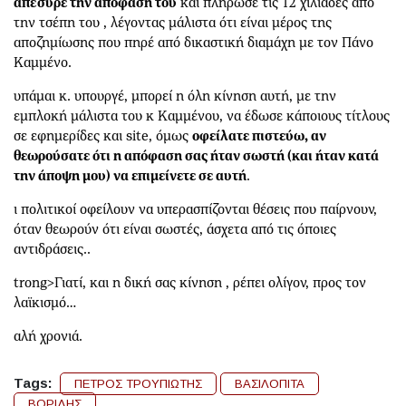
απέσυρε την απόφαση του
και πλήρωσε τις 12 χιλιάδες από
την τσέπη του , λέγοντας μάλιστα ότι είναι μέρος της
αποζημίωσης που πηρέ από δικαστική διαμάχη με τον Πάνο
Καμμένο.
υπάμαι κ. υπουργέ, μπορεί η όλη κίνηση αυτή, με την
εμπλοκή μάλιστα του κ Καμμένου, να έδωσε κάποιους τίτλους
σε εφημερίδες και site, όμως
οφείλατε πιστεύω, αν
θεωρούσατε ότι η απόφαση σας ήταν σωστή (και ήταν κατά
την άποψη μου) να επιμείνετε σε αυτή
.
ι πολιτικοί οφείλουν να υπερασπίζονται θέσεις που παίρνουν,
όταν θεωρούν ότι είναι σωστές, άσχετα από τις όποιες
αντιδράσεις..
trong>Γιατί, και η δική σας κίνηση , ρέπει ολίγον, προς τον
λαϊκισμό…
αλή χρονιά.
Tags:
ΠΕΤΡΟΣ ΤΡΟΥΠΙΩΤΗΣ
ΒΑΣΙΛΟΠΙΤΑ
ΒΟΡΙΔΗΣ