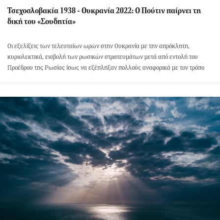
Τσεχοσλοβακία 1938 - Ουκρανία 2022: Ο Πούτιν παίρνει τη
δική του «Σουδητία»
Οι εξελίξεις των τελευταίων ωρών στην Ουκρανία με την απρόκλητη,
κυριολεκτικά, εισβολή των ρωσικών στρατευμάτων μετά από εντολή του
Προέδρου της Ρωσίας ίσως να εξέπληξαν πολλούς αναφορικά με τον τρόπο
αντίδρασης της ρωσικής ηγεσίας, σε ορισμένους όμως ξύπνησαν αφόρητους
συσχετισμούς με γεγονότα που συνέβησαν 84 χρόνια πριν…