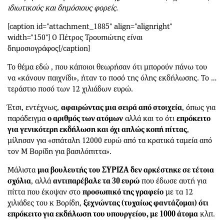
ιδιωτικούς και δημόσιους φορείς.
[caption id="attachment_1885" align="alignright"
width="150"]
Ο Πέτρος Τρουπιώτης είναι
δημοσιογράφος[/caption]
Το θέμα εδώ , που κάποιοι θεωρήσαν ότι μπορούν πάνω του
να «κάνουν παιχνίδι», ήταν το ποσό της όλης εκδήλωσης. Το …
τεράστιο ποσό των 12 χιλιάδων ευρώ.
Έτσι, εντέχνως,
αφαιρώντας μια σειρά από στοιχεία
, όπως για
παράδειγμα
ο αριθμός των ατόμων
αλλά και το ότι
επρόκειτο
για γενικότερη εκδήλωση και όχι απλώς κοπή πίττας
,
μίλησαν για «σπάταλη 12000 ευρώ από τα κρατικά ταμεία από
τον Μ Βορίδη για βασιλόπιττα».
Μάλιστα
μια βουλευτής του ΣΥΡΙΖΑ δεν αρκέστηκε σε τέτοια
σχόλια
, αλλά
αντιπαρέβαλε τα 30 ευρώ
που έδωσε αυτή για
πίττα που έκοψαν στο
προσωπικό της γραφείο
με τα 12
χιλιάδες του κ Βορίδη,
ξεχνώντας (τυχαίως φαντάζομαι) ότι
επρόκειτο για εκδήλωση του υπουργείου, με 1000 άτομα
κλπ.