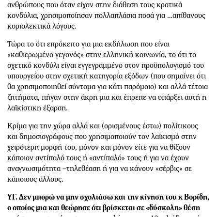
ανθρώπους που όταν είχαν στην διάθεση τους κρατικά
κονδύλια, χρησιμοποίησαν πολλαπλάσια ποσά για …απίθανους
κυριολεκτικά λόγους.
Τώρα το ότι επρόκειτο για μια εκδήλωση που είναι
«καθιερωμένο γεγονός» στην ελληνική κοινωνία, το ότι το
σχετικό κονδύλι είναι εγγεγραμμένο στον προϋπολογισμό του
υπουργείου στην σχετική κατηγορία εξόδων (που σημαίνει ότι
θα χρησιμοποιηθεί σύντομα για κάτι παρόμοιο) και αλλά τέτοια
ζητήματα, πήγαν στην άκρη μια και έπρεπε να υπάρξει αυτή η
λαϊκίστικη έξαρση.
Κρίμα για την χώρα αλλά και (ορισμένους έστω) πολίτικους
και δημοσιογράφους που χρησιμοποιούν τον λαϊκισμό στην
χειρότερη μορφή του, μόνον και μόνον είτε για να θίξουν
κάποιον αντίπαλό τους ή «αντίπαλό» τους ή για να έχουν
αναγνωσιμότητα –τηλεθέαση ή για να κάνουν «σέρβις» σε
κάποιους άλλους.
ΥΓ. Δεν μπορώ να μην σχολιάσω και την κίνηση του κ Βορίδη,
ο οποίος μια και θεώρησε ότι βρίσκεται σε «δύσκολη» θέση